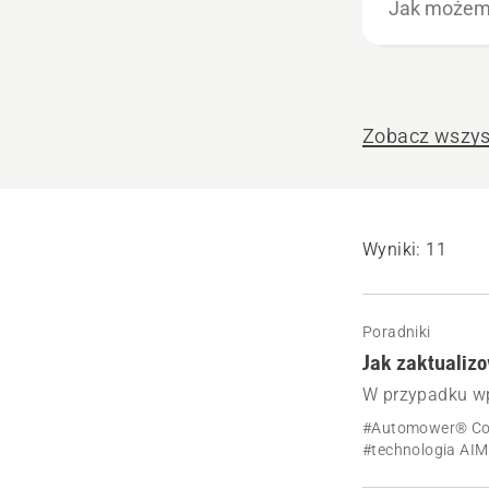
możemy
pomóc?
Zobacz wszys
Wyniki: 11
Poradniki
Jak zaktualiz
W przypadku wp
fizycznym prze
#Automower® Co
wirtualną. Dowie
#technologia AIM