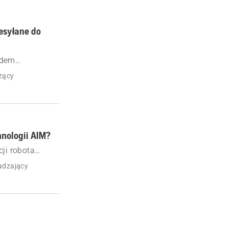
esyłane do
odem
łączności
zący
nologii AIM?
ji robota
dzie tak
adzający