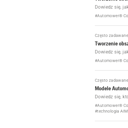
Dowiedz się, ja
koszącym Auto
#Automower® Co
naszym szczegó
Często zadawane
Tworzenie obsz
Dowiedz się, ja
robocie koszą
#Automower® Co
Często zadawane
Modele Automow
Dowiedz się, k
ograniczającym 
#Automower® Co
kontrola obsza
#technologia AIM