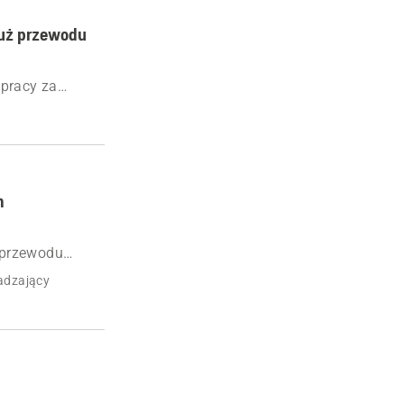
łuż przewodu
 pracy za
pewnić
 przewodu.
m
 przewodu
adzający