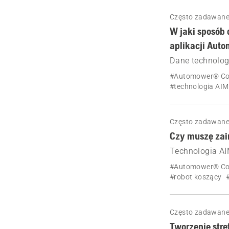
Często zadawane
W jaki sposób 
aplikacji Aut
Dane technolog
ograniczającym
#Automower® Co
komórkowej.
#technologia AIM
Często zadawane
Czy muszę zai
Technologia AI
koszącego Auto
#Automower® Co
wydajna.
#robot koszący
Często zadawane
Tworzenie stre