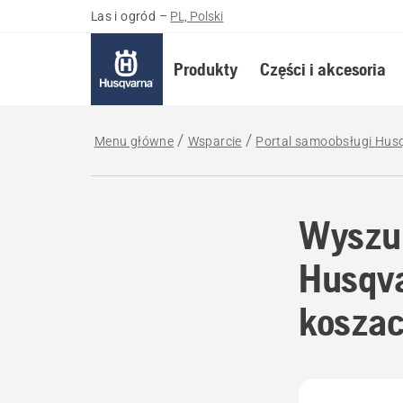
Las i ogród
–
PL, Polski
Produkty
Części i akcesoria
Menu główne
Wsparcie
Portal samoobsługi Husq
Wyszuk
Husqva
kosza
Jak