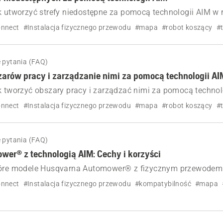
k utworzyć strefy niedostępne za pomocą technologii AIM w 
mower® z fizycznym przewodem ograniczającym. Postępuj 
nnect
#Instalacja fizycznego przewodu
#mapa
#robot koszący
#
łowym przewodnikiem, aby chronić określone obszary trawn
 pytania (FAQ)
arów pracy i zarządzanie nimi za pomocą technologii AI
k tworzyć obszary pracy i zarządzać nimi za pomocą technol
cym Automower® z fizycznym przewodem ograniczającym.
nnect
#Instalacja fizycznego przewodu
#mapa
#robot koszący
#
 pytania (FAQ)
er® z technologią AIM: Cechy i korzyści
tóre modele Husqvarna Automower® z fizycznym przewodem
obsługują technologią AIM. Poznaj funkcje, takie jak wirtu
nnect
#Instalacja fizycznego przewodu
#kompatybilność
#mapa
rów Zone control i prowadzenie dostępne w różnych modelac