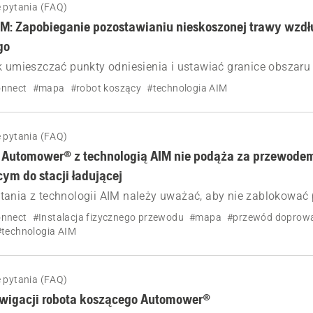
 pytania (FAQ)
IM: Zapobieganie pozostawianiu nieskoszonej trawy wzd
go
k umieszczać punkty odniesienia i ustawiać granice obszaru
ogii AIM w instalacji z przewodem ograniczającym, aby za
nnect
#mapa
#robot koszący
#technologia AIM
zenie i zapobiec pozostawaniu nieskoszonej trawy w pobliżu
 pytania (FAQ)
 Automower® z technologią AIM nie podąża za przewode
ym do stacji ładującej
tania z technologii AIM należy uważać, aby nie zablokować
go utworzoną strefą niedostępną.
nnect
#Instalacja fizycznego przewodu
#mapa
#przewód doprow
#technologia AIM
 pytania (FAQ)
wigacji robota koszącego Automower®