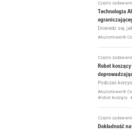
Często zadawane
Technologia A
ograniczające
Dowiedz się, ja
pomocą technol
#Automower® Co
precyzyjne kos
Często zadawane
Robot koszący
doprowadzając
Podczas korzys
doprowadzające
#Automower® Co
#robot koszący
Często zadawane
Dokładność na