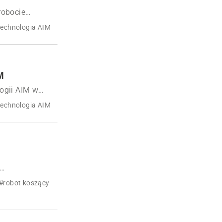
robocie
zgodnie z
technologia AIM
ika.
M
ogii AIM w
technologia AIM
alne mapowanie,
#robot koszący
h.