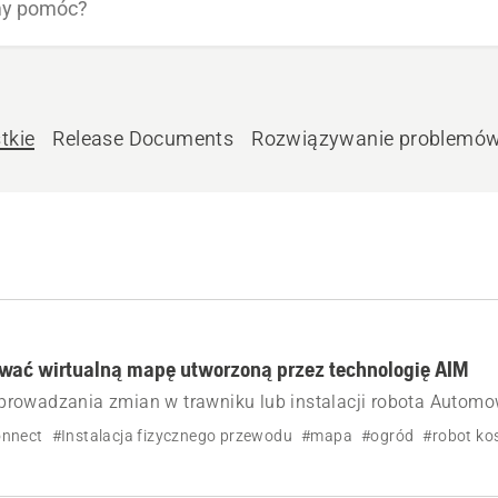
tkie
Release Documents
Rozwiązywanie problemó
ować wirtualną mapę utworzoną przez technologię AIM
rowadzania zmian w trawniku lub instalacji robota Autom
wodem ograniczającym i technologią AIM, można utworzyć
nnect
#Instalacja fizycznego przewodu
#mapa
#ogród
#robot ko
dz się, jak to zrobić.