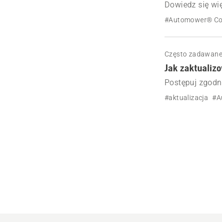
Dowiedz się wi
GPS i technolo
#Automower® Co
Często zadawane
Jak zaktualiz
Postępuj zgodni
w Automower® C
#aktualizacja
#A