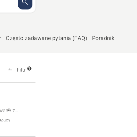
w
Często zadawane pytania (FAQ)
Poradniki
1
Filtr
ower® z
 nową mapę
szący