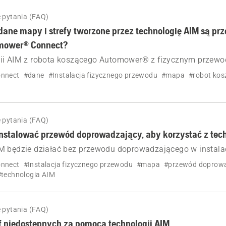
 pytania (FAQ)
dane mapy i strefy tworzone przez technologię AIM są prz
omower® Connect?
ii AIM z robota koszącego Automower® z fizycznym przew
 są wysyłane do Automower® Connect za pomocą Wi-Fi lub 
nnect
#dane
#Instalacja fizycznego przewodu
#mapa
#robot kos
 pytania (FAQ)
nstalować przewód doprowadzający, aby korzystać z tech
M będzie działać bez przewodu doprowadzającego w instalac
mower® z fizycznym przewodem ograniczającym, ale nie bę
nnect
#Instalacja fizycznego przewodu
#mapa
#przewód doprow
#technologia AIM
 pytania (FAQ)
f niedostępnych za pomocą technologii AIM