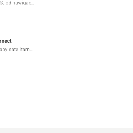
®, od nawigacji
nnect
apy satelitarnej