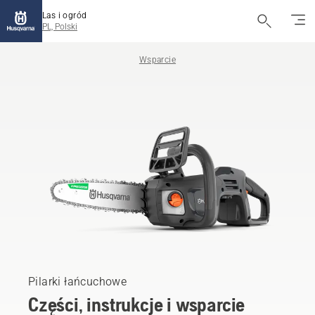
Las i ogród
PL, Polski
Wsparcie
Pilarki łańcuchowe
Części, instrukcje i wsparcie