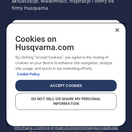
aktualizacje, wiadomości, inspiracje i oferty od
firmy Husqvarna.
KONSUMENT
Cookies on
Husqvarna.com
PROFESJONALISTA
By clicking “Accept Cookies”, you agree to the storing of
cookies on your device to enhance site navigation, analyze
site usage, and assist in our marketing efforts.
Cookie Policy
ACCEPT COOKIES
DO NOT SELL OR SHARE MY PERSONAL
INFORMATION
© Husqvarna AB (publ). Wszelkie prawa zastrzeżone.
Pokazane ceny są sugerowanymi cenami detalicznymi.
Polityka w zakresie plików cookie
Warunki użytkowania
Informacja o polityce prywatności
Imprint
Strategia podatkowa