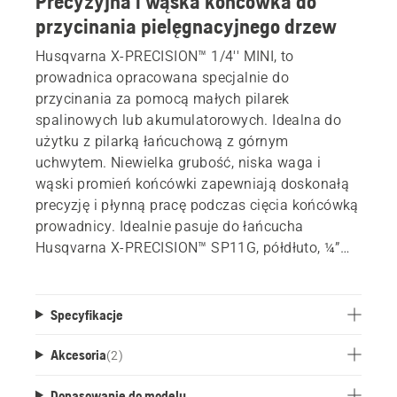
Precyzyjna i wąska końcówka do
przycinania pielęgnacyjnego drzew
Husqvarna X-PRECISION™ 1/4'' MINI, to
prowadnica opracowana specjalnie do
przycinania za pomocą małych pilarek
spalinowych lub akumulatorowych. Idealna do
użytku z pilarką łańcuchową z górnym
uchwytem. Niewielka grubość, niska waga i
wąski promień końcówki zapewniają doskonałą
precyzję i płynną pracę podczas cięcia końcówką
prowadnicy. Idealnie pasuje do łańcucha
Husqvarna X-PRECISION™ SP11G, półdłuto, ¼”
mini 1,1 mm.
Specyfikacje
Akcesoria
(
2
)
Dopasowanie do modelu