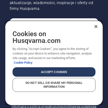
aktualizacje, wiadomości, inspiracje i oferty od
firmy Husqvarna.
KONSUMENT
Cookies on
Husqvarna.com
PROFESJONALISTA
By clicking “Accept Cookies”, you agree to the storing of
cookies on your device to enhance site navigation, analyze
site usage, and assist in our marketing efforts.
Cookie Policy
ACCEPT COOKIES
DO NOT SELL OR SHARE MY PERSONAL
INFORMATION
© Husqvarna AB (publ). Wszelkie prawa zastrzeżone.
Pokazane ceny są sugerowanymi cenami detalicznymi.
Polityka w zakresie plików cookie
Warunki użytkowania
Informacja o polityce prywatności
Imprint
Strategia podatkowa