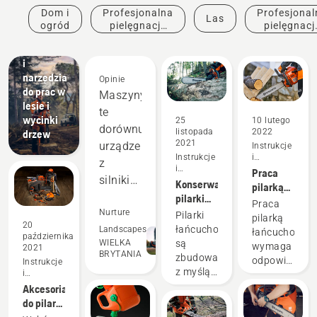
Rozwiązania
Dom i
Profesjonalna
Profesjonal
Las
Profesjonalne
ogród
pielęgnacja
pielęgnacj
materiały
zieleni
drzew
eksploatacyjne
i
narzędzia
Opinie
do prac w
Maszyny
lesie i
te
wycinki
25
10 lutego
dorównują
listopada
2022
drzew
2021
urządzeniom
Instrukcje
Instrukcje
i
z
i
przewodniki
Praca
silnikiem
przewodniki
Konserwacja
pilarką
dwusuwowym,
pilarki
łańcuchową
Praca
łańcuchowej
a nawet
Nurture
Pilarki
pilarką
20
łańcuchowe
przewyższają
Landscapes
łańcuchową
października
WIELKA
są
wymaga
je w
2021
BRYTANIA
zbudowane
odpowiednie
Instrukcje
wielu
z myślą
i
przygotowani
aspektach.
przewodniki
o ciężkiej
Akcesoria
dla
Pozwalają
pracy i
do pilarki
zapewnienia
wytrzymują
zaoszczędzić