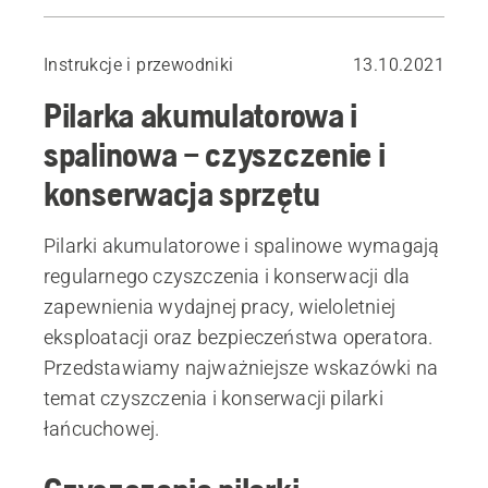
Czyszczenie pilarki – dlaczego jest ważne?
Czyszczenie piły spalinowej – krok po kroku
Instrukcje i przewodniki
13.10.2021
Czyszczenie pilarki akumulatorowej
Pilarka akumulatorowa i
Konserwacja pilarek łańcuchowych
Pilarki łańcuchowe Husqvarna – Twój sprzymierzeniec
spalinowa – czyszczenie i
konserwacja sprzętu
Pilarki akumulatorowe i spalinowe wymagają
regularnego czyszczenia i konserwacji dla
zapewnienia wydajnej pracy, wieloletniej
eksploatacji oraz bezpieczeństwa operatora.
Przedstawiamy najważniejsze wskazówki na
temat czyszczenia i konserwacji pilarki
łańcuchowej.