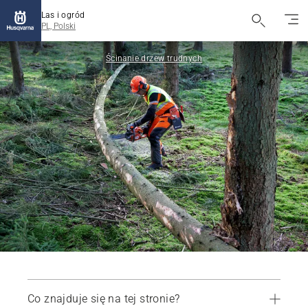
Las i ogród
PL, Polski
Ścinanie drzew trudnych
Co znajduje się na tej stronie?