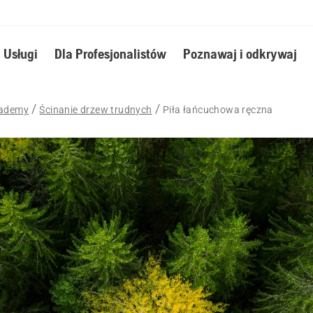
Usługi
Dla Profesjonalistów
Poznawaj i odkrywaj
cademy
Ścinanie drzew trudnych
Piła łańcuchowa ręczna