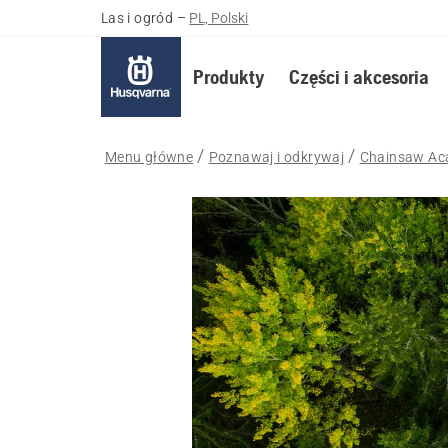
Las i ogród
–
PL, Polski
Produkty
Części i akcesoria
Menu główne
Poznawaj i odkrywaj
Chainsaw A