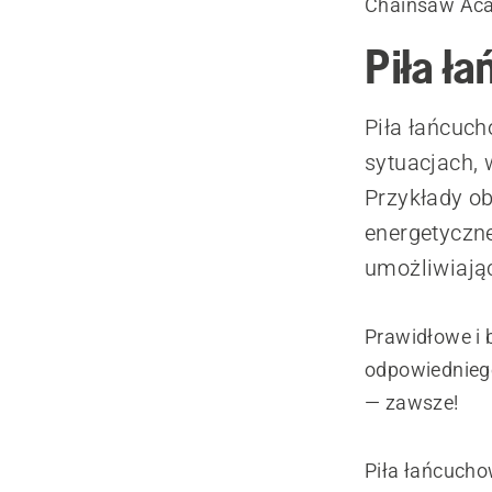
Chainsaw Ac
Piła ł
Piła łańcuc
sytuacjach, 
Przykłady ob
energetyczne
umożliwiają
Prawidłowe i 
odpowiedniego
— zawsze!
Piła łańcucho