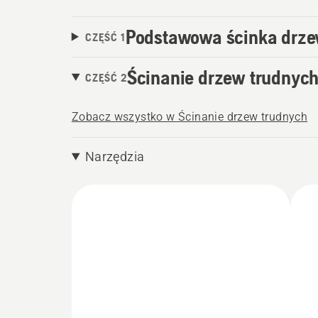
Podstawowa ścinka drz
CZĘŚĆ 1
Ścinanie drzew trudnyc
CZĘŚĆ 2
Zobacz wszystko w Ścinanie drzew trudnych
Narzędzia