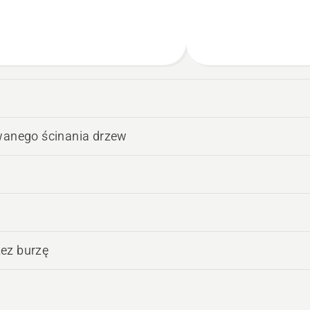
anego ścinania drzew
zez burzę