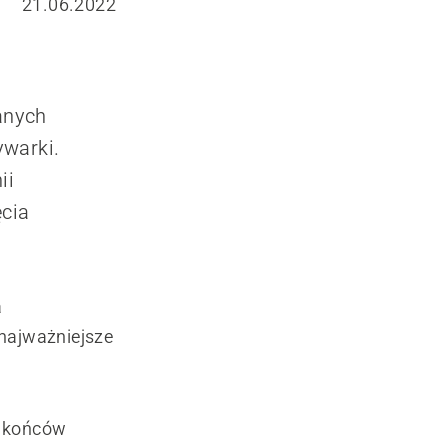
21.06.2022
anych
ywarki.
ii
ęcia
a
 najważniejsze
o końców