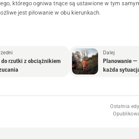
ego, którego ogniwa tnące są ustawione w tym samym
ożliwe jest piłowanie w obu kierunkach.
rzedni
Dalej
 do rzutki z obciążnikiem
Planowanie —
rzucania
każda sytuacja
Ostatnia edy
Opublikowa