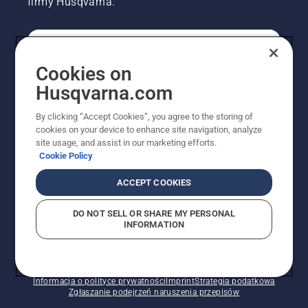
firmy Husqvarna.
KONSUMENT
Cookies on
Husqvarna.com
PROFESJONALISTA
By clicking “Accept Cookies”, you agree to the storing of
cookies on your device to enhance site navigation, analyze
site usage, and assist in our marketing efforts.
Cookie Policy
ACCEPT COOKIES
DO NOT SELL OR SHARE MY PERSONAL
INFORMATION
© Husqvarna AB (publ). Wszelkie prawa zastrzeżone.
Pokazane ceny są sugerowanymi cenami detalicznymi.
Polityka w zakresie plików cookie
Warunki użytkowania
Informacja o polityce prywatności
Imprint
Strategia podatkowa
Zgłaszanie podejrzeń naruszenia przepisów