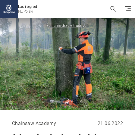
Las i ogród
PL, Polski
Ścinanie drzew trudnych
Chainsaw Academy
21.06.2022