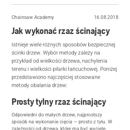
Prosty tylny rzaz ścinający
Metoda zachowanej krawędzi
Chainsaw Academy
16.08.2018
Ciecie sztyletowe
Jak wykonać rzaz ścinający
Metoda bezpiecznego narożnika
Metoda okrężna
Istnieje wiele różnych sposobów bezpiecznej
ścinki drzew. Wybór metody zależy na
przykład od wielkości drzewa, nachylenia
terenu i wielkości pilarki łańcuchowej. Poniżej
przedstawiono najczęściej stosowane
metody obalania drzew:
Prosty tylny rzaz ścinający
Odpowiedni do małych drzew, najprostszy
sposób na wykonanie cięcia — prosto z tyłu. W
zależności od drzewa, które ma być wycięte,