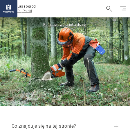
Las i ogród
PL, Polski
Podstawowa ścinka drzew
Co znajduje się na tej stronie?