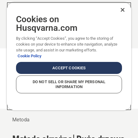
Cookies on
Husqvarna.com
By clicking “Accept Cookies”, you agree to the storing of
cookies on your device to enhance site navigation, analyze
site usage, and assist in our marketing efforts.
Cookie Policy
Metoda okrężna
ACCEPT COOKIES
Ta metoda również wykorzystuje wycinanie
DO NOT SELL OR SHARE MY PERSONAL
otworów cięciem sztyletowym. Metoda ta jest
INFORMATION
odpowiednia do ścinki drzew o średnicy pnia
większej niż długość prowadnicy.
Metoda