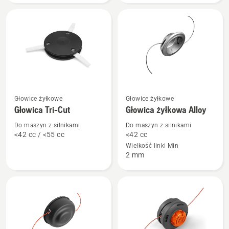
szpula
Tricut
i
uzupełnienie
żyłki
Zobacz
Zobacz
Głowice żyłkowe
Głowice żyłkowe
więcej
więcej
Głowica Tri-Cut
Głowica żyłkowa Alloy
szczegółów
szczegółów
Do maszyn z silnikami
Do maszyn z silnikami
o
o
<42 cc / <55 cc
<42 cc
Głowica
Głowica
Wielkość linki Min
2 mm
Tri-
żyłkowa
Cut
Alloy