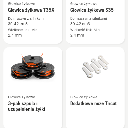
Zobacz
Zobacz
Głowice żyłkowe
Głowice żyłkowe
więcej
więcej
Głowica żyłkowa T35X
Głowica żyłkowa S35
szczegółów
szczegółów
Do maszyn z silnikami
Do maszyn z silnikami
o
o
30-42 cm3
30-42 cm3
Głowica
Głowica
Wielkość linki Min
Wielkość linki Min
2,4 mm
2,4 mm
żyłkowa
żyłkowa
T35X
S35
Zobacz
Zobacz
Głowice żyłkowe
Głowice żyłkowe
więcej
więcej
3-pak szpula i
Dodatkowe noże Tricut
szczegółów
szczegółów
uzupełnienie żyłki
o
o
3-
Dodatkowe
pak
noże