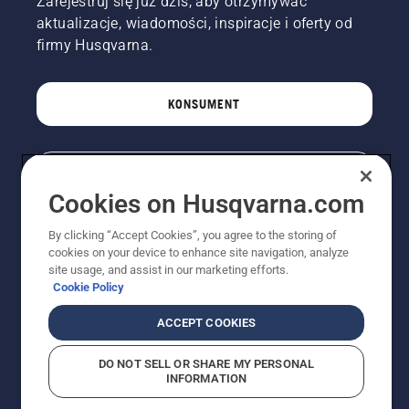
Zarejestruj się już dziś, aby otrzymywać
aktualizacje, wiadomości, inspiracje i oferty od
firmy Husqvarna.
KONSUMENT
PROFESJONALISTA
Cookies on Husqvarna.com
By clicking “Accept Cookies”, you agree to the storing of
cookies on your device to enhance site navigation, analyze
site usage, and assist in our marketing efforts.
Cookie Policy
ACCEPT COOKIES
DO NOT SELL OR SHARE MY PERSONAL
© Husqvarna AB (publ). Wszelkie prawa zastrzeżone.
INFORMATION
Pokazane ceny są sugerowanymi cenami detalicznymi.
Polityka w zakresie plików cookie
Warunki użytkowania