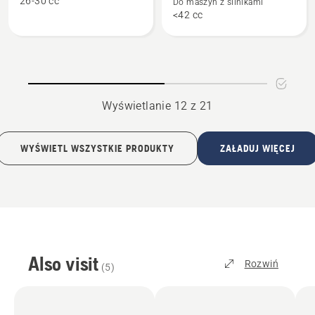
26-30 cc
Do maszyn z silnikami
Głowica
Głowica
<42 cc
żyłkowa
żyłkowa
R25B
Superauto
II
Wyświetlanie 12 z 21
WYŚWIETL WSZYSTKIE PRODUKTY
ZAŁADUJ WIĘCEJ
Also visit
Rozwiń
(
5
)