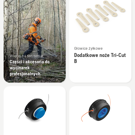
produkty
Zobacz
Głowice żyłkowe
więcej
Dodatkowe noże Tri-Cut
Więcej na ten temat
szczegółów
B
Części i akcesoria do
o
wycinarek
Dodatkowe
profesjonalnych
noże
Tri-
Cut
B