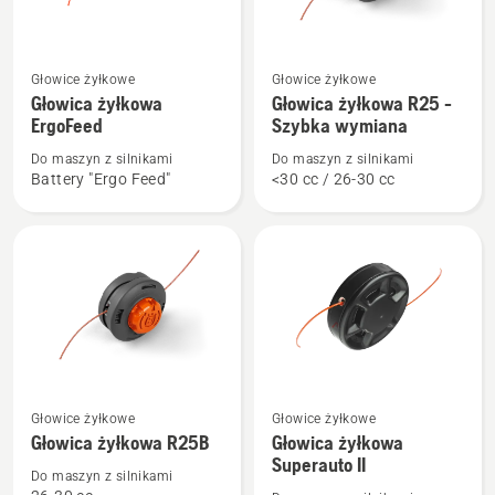
Zobacz
Zobacz
Głowice żyłkowe
Głowice żyłkowe
więcej
więcej
Głowica żyłkowa
Głowica żyłkowa R25 -
szczegółów
szczegółów
ErgoFeed
Szybka wymiana
o
o
Do maszyn z silnikami
Do maszyn z silnikami
Głowica
Głowica
Battery "Ergo Feed"
<30 cc / 26-30 cc
żyłkowa
żyłkowa
ErgoFeed
R25
-
Szybka
wymiana
Zobacz
Zobacz
Głowice żyłkowe
Głowice żyłkowe
więcej
więcej
Głowica żyłkowa R25B
Głowica żyłkowa
szczegółów
szczegółów
Superauto II
Do maszyn z silnikami
o
o