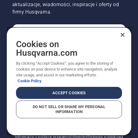
aktualizacje, wiadomości, inspiracje i oferty od
firmy Husqvarna.
KONSUMENT
Cookies on
Husqvarna.com
PROFESJONALISTA
By clicking “Accept Cookies”, you agree to the storing of
cookies on your device to enhance site navigation, analyze
site usage, and assist in our marketing efforts.
Cookie Policy
ACCEPT COOKIES
DO NOT SELL OR SHARE MY PERSONAL
INFORMATION
© Husqvarna AB (publ). Wszelkie prawa zastrzeżone.
Pokazane ceny są sugerowanymi cenami detalicznymi.
Polityka w zakresie plików cookie
Warunki użytkowania
Informacja o polityce prywatności
Imprint
Strategia podatkowa