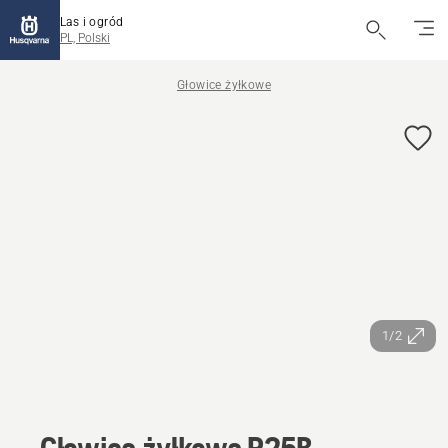
Las i ogród
PL, Polski
Głowice żyłkowe
1/2
Głowica żyłkowa R25B