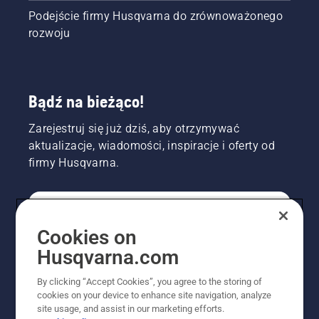
Podejście firmy Husqvarna do zrównoważonego
rozwoju
Bądź na bieżąco!
Zarejestruj się już dziś, aby otrzymywać
aktualizacje, wiadomości, inspiracje i oferty od
firmy Husqvarna.
KONSUMENT
Cookies on
Husqvarna.com
PROFESJONALISTA
By clicking “Accept Cookies”, you agree to the storing of
cookies on your device to enhance site navigation, analyze
site usage, and assist in our marketing efforts.