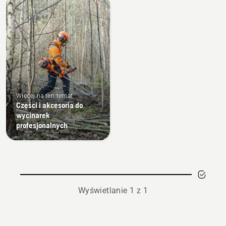
Wszystkie
produkty
Więcej na ten temat
Części i akcesoria do
wycinarek
profesjonalnych
Wyświetlanie 1 z 1