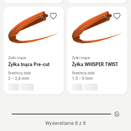
QUADRA
ROUND
Zobacz
Zobacz
Żyłki tnące
Żyłki tnące
więcej
więcej
Żyłka tnąca Pre-cut
Żyłka WHISPER TWIST
szczegółów
szczegółów
Średnica żyłki
Średnica żyłki
o
o
2 – 2,4 mm
1,5 – 3 mm
Żyłka
Żyłka
tnąca
WHISPER
Pre-
TWIST
cut
Wyświetlanie 8 z 8