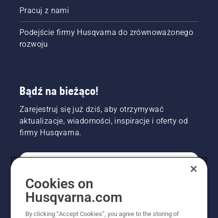
Pracuj z nami
Podejście firmy Husqvarna do zrównoważonego
rozwoju
Bądź na bieżąco!
Zarejestruj się już dziś, aby otrzymywać
aktualizacje, wiadomości, inspiracje i oferty od
firmy Husqvarna.
KONSUMENT
Cookies on
Husqvarna.com
PROFESJONALISTA
By clicking “Accept Cookies”, you agree to the storing of