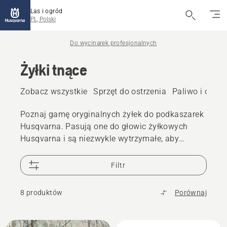
Las i ogród
PL, Polski
Do wycinarek profesjonalnych
Żyłki tnące
Zobacz wszystkie
Sprzęt do ostrzenia
Paliwo i olej
Poznaj gamę oryginalnych żyłek do podkaszarek
Husqvarna. Pasują one do głowic żyłkowych
Husqvarna i są niezwykle wytrzymałe, aby
ograniczyć przestoje.
Filtr
8 produktów
Porównaj
Wszystkie