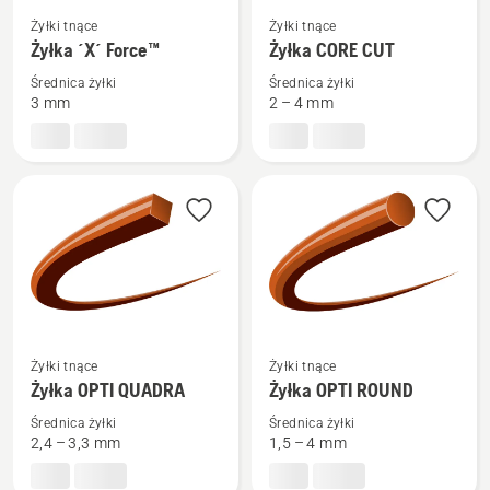
Zobacz
Zobacz
Żyłki tnące
Żyłki tnące
więcej
więcej
Żyłka ´X´ Force™
Żyłka CORE CUT
szczegółów
szczegółów
Średnica żyłki
Średnica żyłki
o
o
3 mm
2 – 4 mm
Żyłka
Żyłka
´X
CORE
´
CUT
Force™
Zobacz
Zobacz
Żyłki tnące
Żyłki tnące
więcej
więcej
Żyłka OPTI QUADRA
Żyłka OPTI ROUND
szczegółów
szczegółów
Średnica żyłki
Średnica żyłki
o
o
2,4 – 3,3 mm
1,5 – 4 mm
Żyłka
Żyłka
OPTI
OPTI