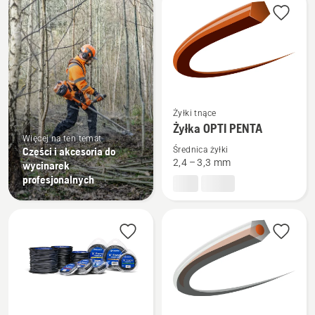
produkty
Zobacz
Żyłki tnące
więcej
Żyłka OPTI PENTA
szczegółów
Więcej na ten temat
Części i akcesoria do
Średnica żyłki
o
2,4 – 3,3 mm
wycinarek
Żyłka
profesjonalnych
OPTI
PENTA