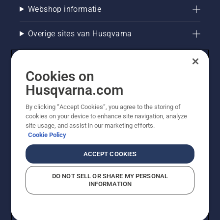
Webshop informatie
Overige sites van Husqvarna
Cookies on
Husqvarna.com
By clicking “Accept Cookies”, you agree to the storing of
cookies on your device to enhance site navigation, analyze
site usage, and assist in our marketing efforts.
Cookie Policy
© Husqvarna AB (publ). Alle rechten voorbehouden. De
getoonde prijzen zijn consumentenadviesprijzen. Alle
ACCEPT COOKIES
vermelde prijzen zijn adviesverkoopprijzen (incl. BTW),
tenzij het product beschikbaar is voor directe aankoop.
DO NOT SELL OR SHARE MY PERSONAL
Cookiebeleid
Gebruiksvoorwaarden
Privacyverklaring
INFORMATION
Bedrijfsgegevens
Report Suspected Violations