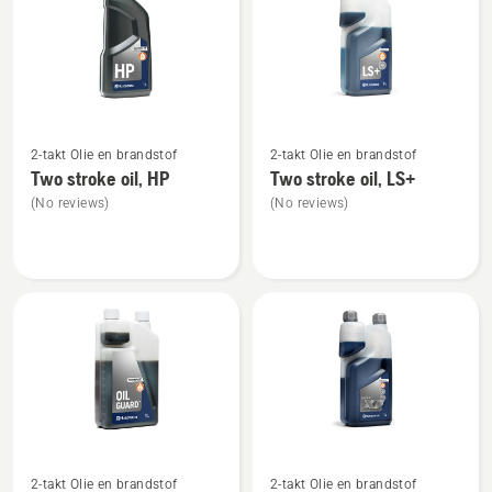
alle
producten
Bekijk
Bekijk
2-takt Olie en brandstof
2-takt Olie en brandstof
meer
meer
Two stroke oil, HP
Two stroke oil, LS+
details
details
(No reviews)
(No reviews)
over
over
Two
Two
stroke
stroke
oil,
oil,
HP
LS+
Bekijk
Bekijk
2-takt Olie en brandstof
2-takt Olie en brandstof
meer
meer