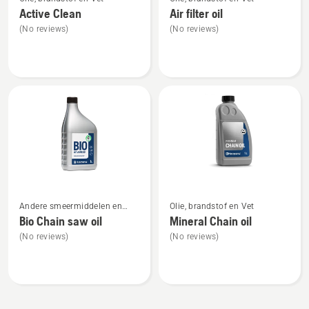
meer
meer
Active Clean
Air filter oil
details
details
(No reviews)
(No reviews)
over
over
Active
Air
Clean
filter
oil
Bekijk
Bekijk
Andere smeermiddelen en
Olie, brandstof en Vet
meer
meer
oliën
Bio Chain saw oil
Mineral Chain oil
details
details
(No reviews)
(No reviews)
over
over
Bio
Mineral
Chain
Chain
saw
oil
oil