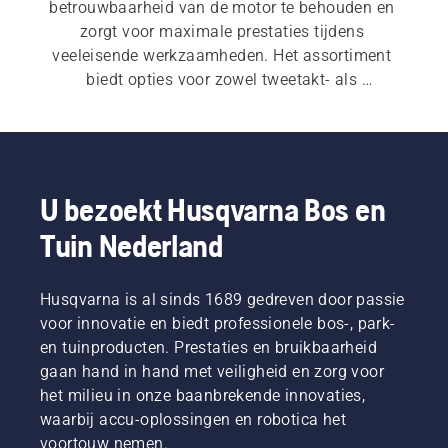
betrouwbaarheid van de motor te behouden en 
zorgt voor maximale prestaties tijdens 
veeleisende werkzaamheden. Het assortiment 
biedt opties voor zowel tweetakt- als 
viertaktmotoren en u vindt er ook een keur aan 
praktische accessoires.
U bezoekt Husqvarna Bos en
Tuin Nederland
Husqvarna is al sinds 1689 gedreven door passie
voor innovatie en biedt professionele bos-, park-
en tuinproducten. Prestaties en bruikbaarheid
gaan hand in hand met veiligheid en zorg voor
het milieu in onze baanbrekende innovaties,
waarbij accu-oplossingen en robotica het
voortouw nemen.