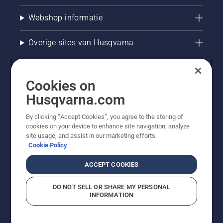
Webshop informatie
Overige sites van Husqvarna
Cookies on
Husqvarna.com
By clicking “Accept Cookies”, you agree to the storing of
cookies on your device to enhance site navigation, analyze
site usage, and assist in our marketing efforts.
Cookie Policy
© Husqvarna AB (publ). Alle rechten voorbehouden. De
getoonde prijzen zijn consumentenadviesprijzen. Alle
ACCEPT COOKIES
vermelde prijzen zijn adviesverkoopprijzen (incl. BTW),
tenzij het product beschikbaar is voor directe aankoop.
DO NOT SELL OR SHARE MY PERSONAL
Cookiebeleid
Gebruiksvoorwaarden
Privacyverklaring
INFORMATION
Bedrijfsgegevens
Report Suspected Violations