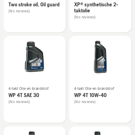
Two stroke oil, Oil guard
XP® synthetische 2-
details
details
taktolie
(No reviews)
over
over
(No reviews)
Two
XP®
stroke
synthetische
oil,
2-
Oil
taktolie
guard
Bekijk
Bekijk
4-takt Olie en brandstof
4-takt Olie en brandstof
meer
meer
WP 4T SAE 30
WP 4T 10W-40
details
details
(No reviews)
(No reviews)
over
over
WP 4T
WP 4T
SAE 30
10W-
40