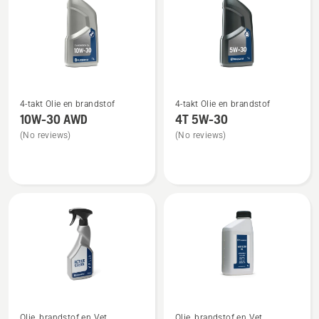
Bekijk
Bekijk
4-takt Olie en brandstof
4-takt Olie en brandstof
meer
meer
10W-30 AWD
4T 5W-30
details
details
(No reviews)
(No reviews)
over
over
10W-
4T
30 AWD
5W-
30
Bekijk
Bekijk
Olie, brandstof en Vet
Olie, brandstof en Vet