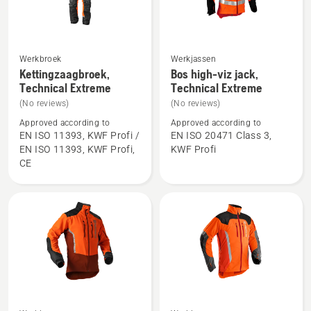
Werkbroek
Werkjassen
Bekijk
Bekijk
Kettingzaagbroek,
Bos high-viz jack,
meer
meer
Technical Extreme
Technical Extreme
details
details
(No reviews)
(No reviews)
over
over
Approved according to
Approved according to
Kettingzaagbroek,
Bos
EN ISO 11393, KWF Profi /
EN ISO 20471 Class 3,
EN ISO 11393, KWF Profi,
KWF Profi
Technical
high-
CE
Extreme
viz
jack,
Technical
Extreme
Bekijk
Bekijk