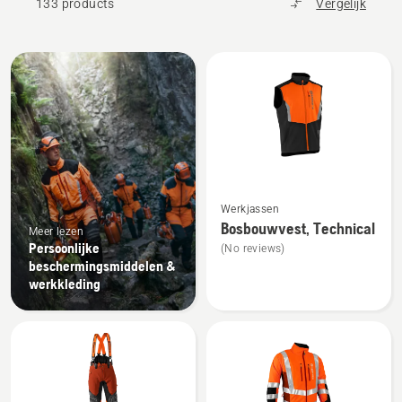
133 products
Vergelijk
Bekijk
alle
producten
Bekijk
Werkjassen
meer
Bosbouwvest, Technical
Meer lezen
details
Persoonlijke
(No reviews)
over
beschermingsmiddelen &
Bosbouwvest,
werkkleding
Technical