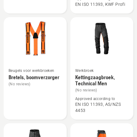
jacket,
Technical
EN ISO 11393, KWF Profi
Technical
Extreme
Extreme
Arborist
women
Beugels voor werkbroeken
Werkbroek
Bekijk
Bekijk
Bretels, boomverzorger
Kettingzaagbroek,
meer
meer
Technical Men
(No reviews)
details
details
(No reviews)
over
over
Approved according to
Bretels,
Kettingzaagbroek,
EN ISO 11393, AS/NZS
boomverzorger
Technical
4453
Men