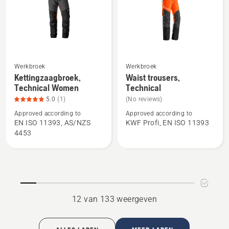
Werkbroek
Werkbroek
Bekijk
Bekijk
Kettingzaagbroek,
Waist trousers,
meer
meer
Technical Women
Technical
details
details
5.0
(1)
(No reviews)
over
over
Approved according to
Approved according to
Kettingzaagbroek,
Waist
EN ISO 11393, AS/NZS
KWF Profi, EN ISO 11393
Technical
trousers,
4453
Women,
Technical
productbeoordeling
5
van
5
12 van 133 weergeven