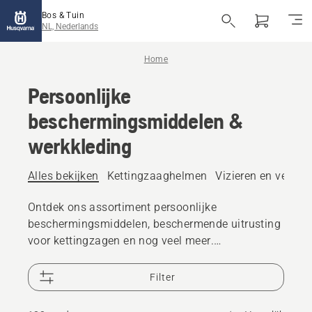
Bos & Tuin
NL, Nederlands
Home
Persoonlijke
beschermingsmiddelen &
werkkleding
Alles bekijken
Kettingzaaghelmen
Vizieren en veiligh
Ontdek ons assortiment persoonlijke
beschermingsmiddelen, beschermende uitrusting
voor kettingzagen en nog veel meer.
Betrouwbare, hoogwaardige oplossingen zorgen
ervoor dat u voorbereid bent op elke uitdaging.
Filter