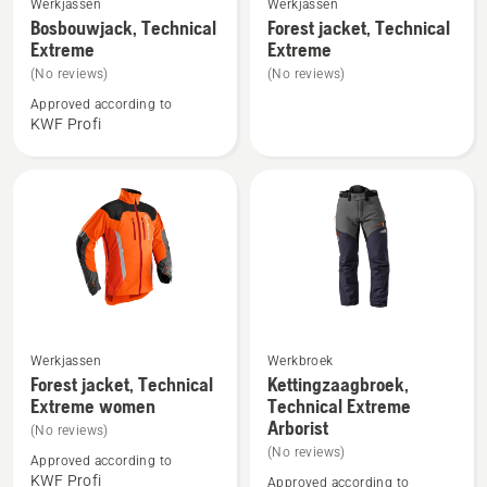
Werkjassen
Werkjassen
meer
meer
Bosbouwjack, Technical
Forest jacket, Technical
Extreme
Extreme
details
details
over
over
(No reviews)
(No reviews)
Bosbouwjack,
Forest
Approved according to
KWF Profi
Technical
jacket,
Extreme
Technical
Extreme
Werkjassen
Werkbroek
Bekijk
Bekijk
Forest jacket, Technical
Kettingzaagbroek,
meer
meer
Extreme women
Technical Extreme
details
details
Arborist
(No reviews)
over
over
(No reviews)
Approved according to
Forest
Kettingzaagbroek,
KWF Profi
Approved according to