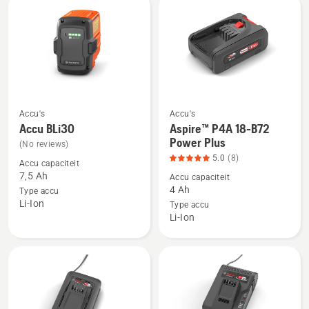
4
van
van
5
5
Accu's
Accu's
Bekijk
Bekijk
Accu BLi30
Aspire™ P4A 18-B72
meer
meer
Power Plus
(No reviews)
details
details
5.0
(8)
Accu capaciteit
over
over
7,5 Ah
Accu capaciteit
Accu
Aspire™
4 Ah
Type accu
Li-Ion
BLi30
P4A
Type accu
Li-Ion
18-
B72
Power
Plus,
productbeoordeling
5