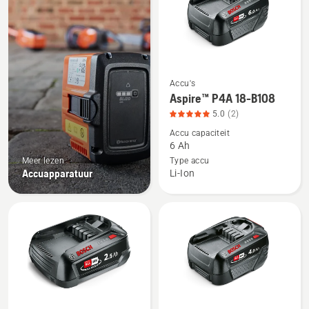
producten
Accu's
Bekijk
Aspire™ P4A 18-B108
meer
5.0
(2)
details
Accu capaciteit
over
6 Ah
Aspire™
Meer lezen
Type accu
P4A
Accuapparatuur
Li-Ion
18-
B108,
productbeoordeling
5
van
5