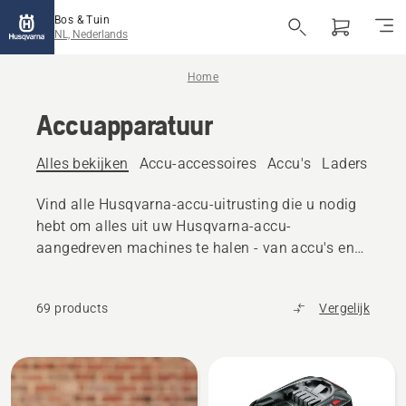
Bos & Tuin
NL, Nederlands
Home
Accuapparatuur
Alles bekijken
Accu-accessoires
Accu's
Laders
Acc
Vind alle Husqvarna-accu-uitrusting die u nodig
hebt om alles uit uw Husqvarna-accu-
aangedreven machines te halen - van accu's en
laders tot accessoires en transportkisten
69 products
Vergelijk
Bekijk
alle