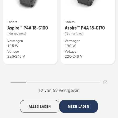
van
5
Laders
Laders
Bekijk
Bekijk
Aspire™ P4A 18-C100
Aspire™ P4A 18-C170
meer
meer
(No reviews)
(No reviews)
details
details
Vermogen
Vermogen
over
over
105 W
190 W
Aspire™
Aspire™
Voltage
Voltage
P4A
P4A
220-240 V
220-240 V
18-
18-
C100
C170
12 van 69 weergeven
ALLES LADEN
MEER LADEN