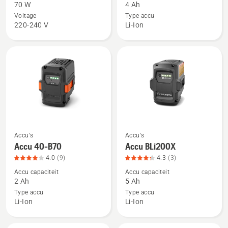
70 W
4 Ah
Aspire™
Accu
Voltage
Type accu
P4A
40-
220-240 V
Li-Ion
18-
B140,
C70
productbeoordeling
4.7
van
5
Accu's
Accu's
Bekijk
Bekijk
Accu 40-B70
Accu BLi200X
meer
meer
4.0
(9)
4.3
(3)
details
details
Accu capaciteit
Accu capaciteit
over
over
2 Ah
5 Ah
Accu
Accu
Type accu
Type accu
40-
BLi200X,
Li-Ion
Li-Ion
B70,
productbeoordeling
productbeoordeling
4.3