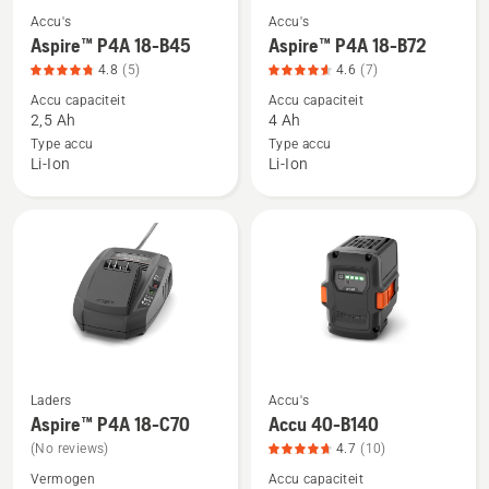
Accu's
Accu's
Bekijk
Bekijk
Aspire™ P4A 18-B45
Aspire™ P4A 18-B72
meer
meer
4.8
(5)
4.6
(7)
details
details
Accu capaciteit
Accu capaciteit
over
over
2,5 Ah
4 Ah
Aspire™
Aspire™
Type accu
Type accu
P4A
P4A
Li-Ion
Li-Ion
18-
18-
B45,
B72,
productbeoordeling
productbeoordeling
4.8
4.6
van
van
5
5
Laders
Accu's
Bekijk
Bekijk
Aspire™ P4A 18-C70
Accu 40-B140
meer
meer
(No reviews)
4.7
(10)
details
details
Vermogen
Accu capaciteit
over
over