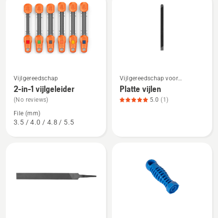
alle
producten
Bekijk
Bekijk
Vijlgereedschap
Vijlgereedschap voor
meer
meer
kettingzagen
2-in-1 vijlgeleider
Platte vijlen
details
details
(No reviews)
5.0
(1)
over
over
File (mm)
2-
Platte
3.5 / 4.0 / 4.8 / 5.5
in-
vijlen,
1
productbeoordeling
vijlgeleider
5
van
5