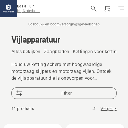
Bos & Tuin
NL, Nederlands
Bosbouw- en boomverzorgingsgereedschap
Vijlapparatuur
Alles bekijken
Zaagbladen
Kettingen voor kettingzag
Houd uw ketting scherp met hoogwaardige
motorzaag slijpers en motorzaag vijlen. Ontdek
de vijlapparatuur die is ontworpen voor
nauwkeurig slijpen en betrouwbare snijprestaties.
Filter
11 products
Vergelijk
Bekijk