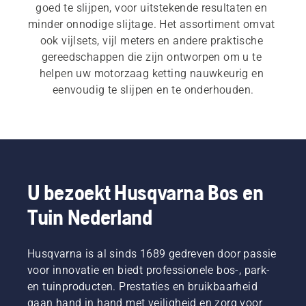
goed te slijpen, voor uitstekende resultaten en 
minder onnodige slijtage. Het assortiment omvat 
ook vijlsets, vijl meters en andere praktische 
gereedschappen die zijn ontworpen om u te 
helpen uw motorzaag ketting nauwkeurig en 
eenvoudig te slijpen en te onderhouden.
U bezoekt Husqvarna Bos en
Tuin Nederland
Husqvarna is al sinds 1689 gedreven door passie
voor innovatie en biedt professionele bos-, park-
en tuinproducten. Prestaties en bruikbaarheid
gaan hand in hand met veiligheid en zorg voor