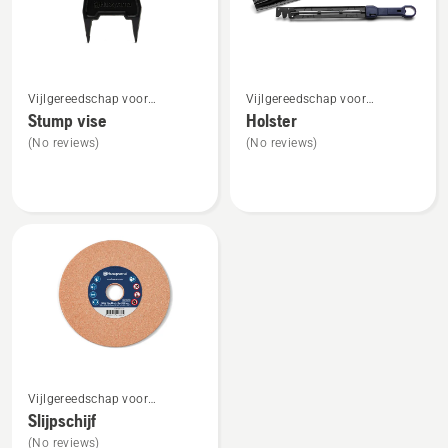
Bekijk
Bekijk
Vijlgereedschap voor
Vijlgereedschap voor
meer
meer
kettingzagen
kettingzagen
Stump vise
Holster
details
details
(No reviews)
(No reviews)
over
over
Stump
Holster
vise
Bekijk
Vijlgereedschap voor
meer
kettingzagen
Slijpschijf
details
(No reviews)