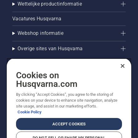
Wettelijke productinformatie
Vacatures Husqvarna
Webshop informatie
Overige sites van Husqvarna
Cookies on
Husqvarna.com
By clicking “Accept Cookies”, you agree to the storing of
cookies on your device to enhance site navigation, analyze
site usage, and assist in our marketing efforts.
Cookie Policy
© Husqvarna AB (publ). Alle rechten voorbehouden. De
getoonde prijzen zijn consumentenadviesprijzen. Alle
ACCEPT COOKIES
vermelde prijzen zijn adviesverkoopprijzen (incl. BTW),
tenzij het product beschikbaar is voor directe aankoop.
DO NOT SELL OR SHARE MY PERSONAL