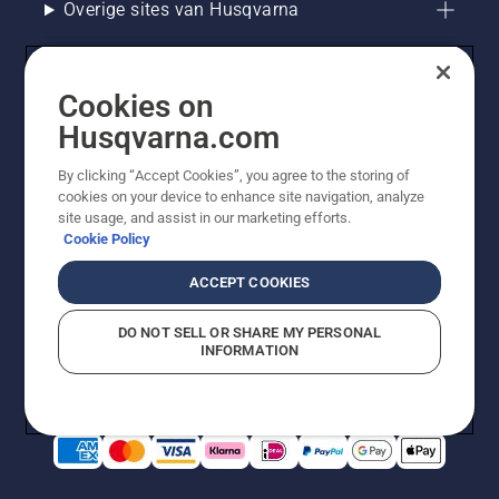
Overige sites van Husqvarna
Cookies on
Husqvarna.com
By clicking “Accept Cookies”, you agree to the storing of
cookies on your device to enhance site navigation, analyze
site usage, and assist in our marketing efforts.
Cookie Policy
© Husqvarna AB (publ). Alle rechten voorbehouden. De
getoonde prijzen zijn consumentenadviesprijzen. Alle
ACCEPT COOKIES
vermelde prijzen zijn adviesverkoopprijzen (incl. BTW),
tenzij het product beschikbaar is voor directe aankoop.
DO NOT SELL OR SHARE MY PERSONAL
Cookiebeleid
Gebruiksvoorwaarden
Privacyverklaring
INFORMATION
Bedrijfsgegevens
Report Suspected Violations