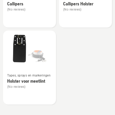
Callipers
Callipers Holster
details
details
(No reviews)
(No reviews)
over
over
Callipers
Callipers
Holster
Bekijk
Tapes, sprays en markeringen
meer
Holster voor meetlint
details
(No reviews)
over
Holster
voor
meetlint