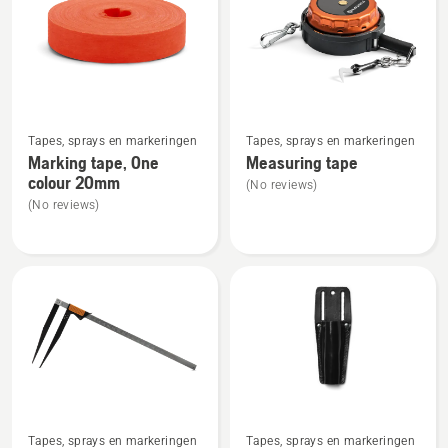
alle
producten
Bekijk
Bekijk
Tapes, sprays en markeringen
Tapes, sprays en markeringen
meer
meer
Marking tape, One
Measuring tape
details
details
colour 20mm
(No reviews)
over
over
(No reviews)
Marking
Measuring
tape,
tape
One
colour
20mm
Bekijk
Bekijk
Tapes, sprays en markeringen
Tapes, sprays en markeringen
meer
meer