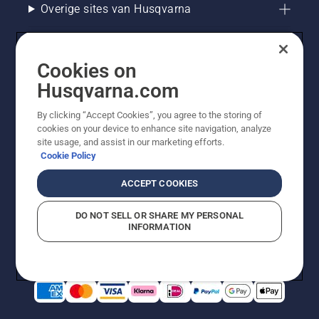
Overige sites van Husqvarna
Cookies on
Husqvarna.com
By clicking “Accept Cookies”, you agree to the storing of
cookies on your device to enhance site navigation, analyze
site usage, and assist in our marketing efforts.
Cookie Policy
© Husqvarna AB (publ). Alle rechten voorbehouden. De
getoonde prijzen zijn consumentenadviesprijzen. Alle
ACCEPT COOKIES
vermelde prijzen zijn adviesverkoopprijzen (incl. BTW),
tenzij het product beschikbaar is voor directe aankoop.
DO NOT SELL OR SHARE MY PERSONAL
Cookiebeleid
Gebruiksvoorwaarden
Privacyverklaring
INFORMATION
Bedrijfsgegevens
Report Suspected Violations