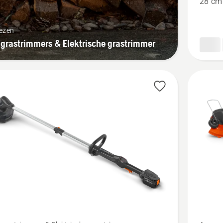
28 cm
P4A,
productb
lezen
4.7
grastrimmers & Elektrische grastrimmer
van
5
Bekijk