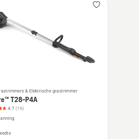
rastrimmers & Elektrische grastrimmer
re™ T28-P4A
4.7
(16)
anning
eedte