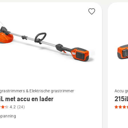
Bekijk
grastrimmers & Elektrische grastrimmer
Accu g
iL met accu en lader
215i
meer
details
4.2
(24)
over
spanning
215iL/2