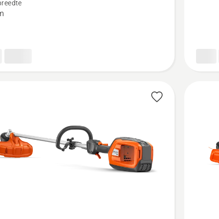
reedte
kit,
m
productb
4.4
van
tbeoordeling
5