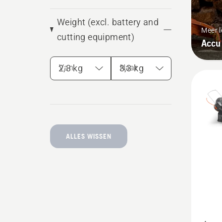
Weight (excl. battery and
Meer 
cutting equipment)
Accu 
Van
Naar
ALLES WISSEN
Bekijk