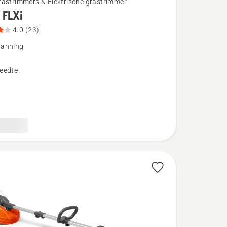
rastrimmers & Elektrische grastrimmer
 FLXi
4.0
(23)
anning
eedte
eoordeling