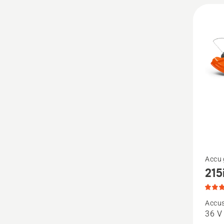
4
van
5
Bekijk
Accu 
215
meer
details
over
Accu
36 V
215iL