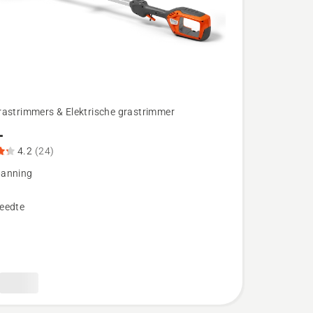
rastrimmers & Elektrische grastrimmer
L
4.2
(24)
anning
eedte
eoordeling