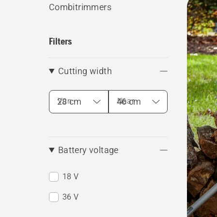
Combitrimmers
alle
produ
Filters
Cutting width
Van
Naar
Battery voltage
18 V
36 V