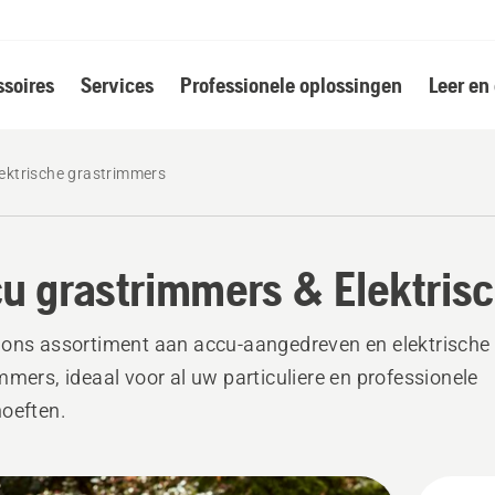
soires
Services
Professionele oplossingen
Leer en
ektrische grastrimmers
u grastrimmers & Elektris
ons assortiment aan accu-aangedreven en elektrische
mmers, ideaal voor al uw particuliere en professionele
oeften.​
k