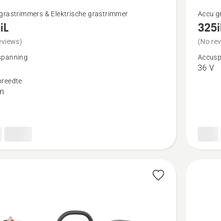
Bekijk
grastrimmers & Elektrische grastrimmer
Accu g
iL
325i
meer
details
eviews)
(No re
over
spanning
Accusp
36 V
325iLK
reedte
m