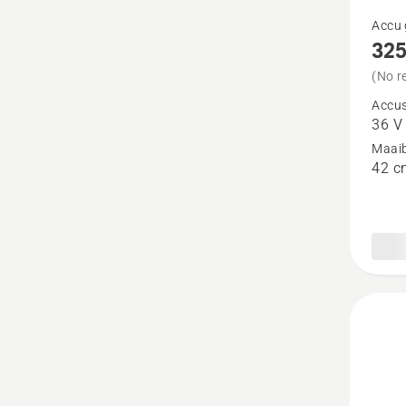
Bekijk
Accu 
325
meer
details
(No r
over
Accu
36 V
325iL
Maaib
42 c