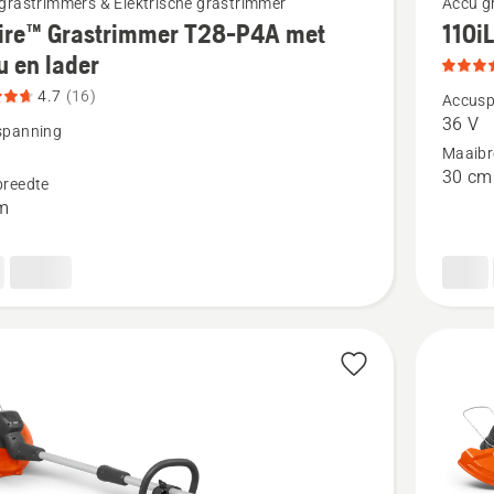
grastrimmers & Elektrische grastrimmer
Accu g
ire™ Grastrimmer T28-P4A met
110iL
meer
u en lader
details
4.7
(16)
over
Accusp
36 V
™
110iL
spanning
Maaibr
immer
FLXi,
30 cm
reedte
productb
m
4
van
5
tbeoordeling