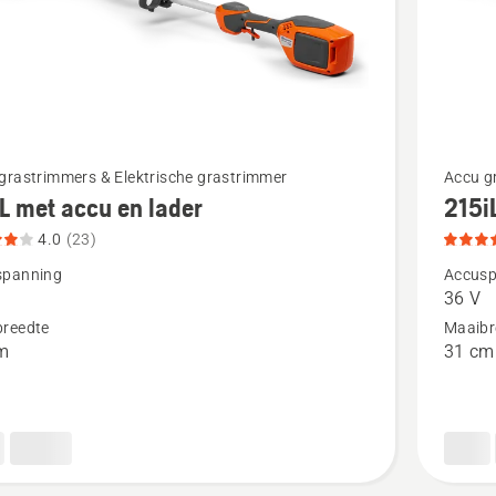
Bekijk
grastrimmers & Elektrische grastrimmer
Accu g
iL met accu en lader
215i
meer
details
4.0
(23)
over
spanning
Accusp
36 V
215iL,
reedte
Maaibr
productb
m
31 cm
4.2
van
5
tbeoordeling