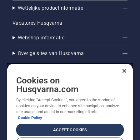
Wettelijke productinformatie
Vacatures Husqvarna
Webshop informatie
Overige sites van Husqvarna
Cookies on
Husqvarna.com
By clicking “Accept Cookies”, you agree to the storing of
cookies on your device to enhance site navigation, analyze
site usage, and assist in our marketing efforts.
Cookie Policy
© Husqvarna AB (publ). Alle rechten voorbehouden. De
getoonde prijzen zijn consumentenadviesprijzen. Alle
ACCEPT COOKIES
vermelde prijzen zijn adviesverkoopprijzen (incl. BTW),
tenzij het product beschikbaar is voor directe aankoop.