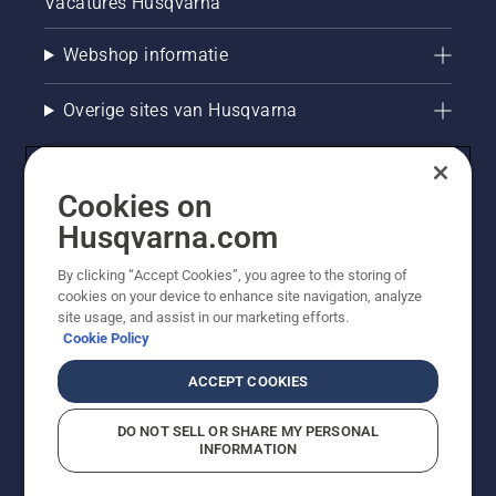
Vacatures Husqvarna
Webshop informatie
Overige sites van Husqvarna
Cookies on
Husqvarna.com
By clicking “Accept Cookies”, you agree to the storing of
cookies on your device to enhance site navigation, analyze
site usage, and assist in our marketing efforts.
Cookie Policy
© Husqvarna AB (publ). Alle rechten voorbehouden. De
getoonde prijzen zijn consumentenadviesprijzen. Alle
ACCEPT COOKIES
vermelde prijzen zijn adviesverkoopprijzen (incl. BTW),
tenzij het product beschikbaar is voor directe aankoop.
DO NOT SELL OR SHARE MY PERSONAL
Cookiebeleid
Gebruiksvoorwaarden
Privacyverklaring
INFORMATION
Bedrijfsgegevens
Report Suspected Violations