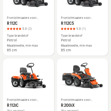
Frontzitmaaiers voor
Frontzitmaaiers voor
Bekijk
Bekijk
thuisgebruik
thuisgebruik
R 112C
R 112C5
meer
meer
5.0
(2)
5.0
(1)
details
details
Type brandstof
Type brandstof
over
over
Petrol
Petrol
R 112C,
R 112C5,
Maaibreedte, min-max
Maaibreedte, min-max
productbeoordeling
productbeoordeling
85 cm
85 cm
5
5
van
van
5
5
Frontzitmaaiers voor
Frontzitmaaiers voor
Bekijk
Bekijk
thuisgebruik
thuisgebruik
R 112iC
R 200iX
meer
meer
(No reviews)
(No reviews)