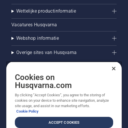
Wettelijke productinformatie
Vacatures Husqvarna
Webshop informatie
Overige sites van Husqvarna
Cookies on
Husqvarna.com
By clicking “Accept Cookies”, you agree to the storing of
cookies on your device to enhance site navigation, analyze
site usage, and assist in our marketing efforts.
Cookie Policy
© Husqvarna AB (publ). Alle rechten voorbehouden. De
getoonde prijzen zijn consumentenadviesprijzen. Alle
ACCEPT COOKIES
vermelde prijzen zijn adviesverkoopprijzen (incl. BTW),