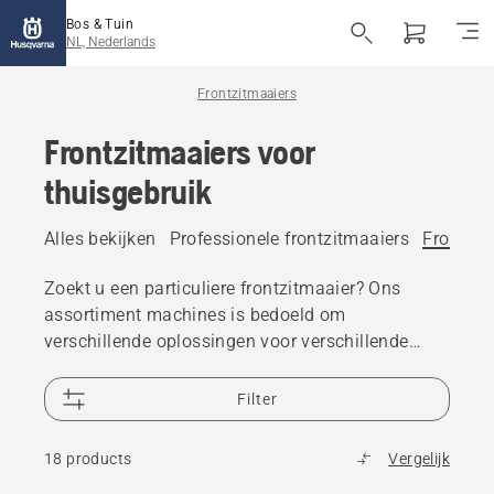
Bos & Tuin
NL, Nederlands
Frontzitmaaiers
Frontzitmaaiers voor
thuisgebruik
Alles bekijken
Professionele frontzitmaaiers
Frontzit
Zoekt u een particuliere frontzitmaaier? Ons
assortiment machines is bedoeld om
verschillende oplossingen voor verschillende
behoeften te bieden. Er zijn verschillende
opzetstukken van maaien tot sneeuwruimen, voor
Filter
prestaties van hoog niveau.
18 products
Vergelijk