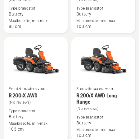
details
details
Type brandstof
Type brandstof
over
over
Battery
Battery
R 112iC
R 200iX
Maaibreedte, min-max
Maaibreedte, min-max
85 cm
103 cm
Frontzitmaaiers voor
Frontzitmaaiers voor
Bekijk
Bekijk
thuisgebruik
thuisgebruik
R 200iX AWD
R 200iX AWD Long
meer
meer
Range
(No reviews)
details
details
(No reviews)
Type brandstof
over
over
Battery
Type brandstof
R 200iX
R 200iX
Battery
Maaibreedte, min-max
103 cm
AWD
AWD
Maaibreedte, min-max
103 cm
Long