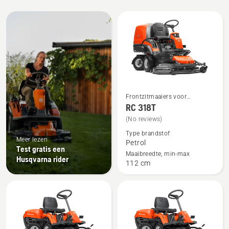
Bekijk
alle
producten
Frontzitmaaiers voor
Bekijk
thuisgebruik
RC 318T
meer
(No reviews)
details
Type brandstof
over
Meer lezen
Petrol
RC 318T
Test gratis een
Maaibreedte, min-max
Husqvarna rider
112 cm