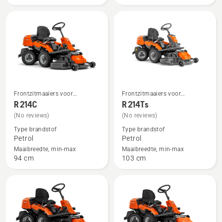
Range
Frontzitmaaiers voor
Frontzitmaaiers voor
Bekijk
Bekijk
thuisgebruik
thuisgebruik
R 214C
R 214Ts
meer
meer
(No reviews)
(No reviews)
details
details
Type brandstof
Type brandstof
over
over
Petrol
Petrol
R 214C
R 214Ts
Maaibreedte, min-max
Maaibreedte, min-max
94 cm
103 cm