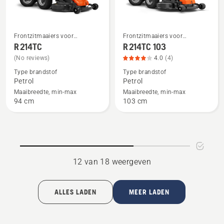
Frontzitmaaiers voor
Frontzitmaaiers voor
Bekijk
Bekijk
thuisgebruik
thuisgebruik
R 214TC
R 214TC 103
meer
meer
(No reviews)
4.0
(4)
details
details
Type brandstof
Type brandstof
over
over
Petrol
Petrol
R 214TC
R 214TC 103,
Maaibreedte, min-max
Maaibreedte, min-max
productbeoordeling
94 cm
103 cm
4
van
5
12 van 18 weergeven
ALLES LADEN
MEER LADEN