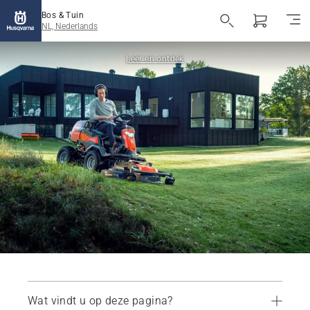
Bos & Tuin
NL, Nederlands
Leer en ontdek
Wat vindt u op deze pagina?