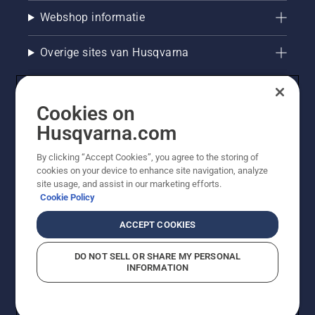
mooi en
satellietsignalen
Webshop informatie
gezond
zwak
uitziet.Wij
zijn,
hebben
zodat de
Overige sites van Husqvarna
een
maaier
aantal
uw hele
goede
gazon
tips voor
blijft
Cookies on
het
maaien.
Husqvarna.com
mulchen
Raadpleeg
van uw
de
gazon
onderstaande
By clicking “Accept Cookies”, you agree to the storing of
met
cookies on your device to enhance site navigation, analyze
informatie
site usage, and assist in our marketing efforts.
gemaaid
om
Cookie Policy
gras en
ervoor te
© Husqvarna AB (publ). Alle rechten voorbehouden. De
bladeren.
zorgen
getoonde prijzen zijn consumentenadviesprijzen. Alle
ACCEPT COOKIES
dat u de
vermelde prijzen zijn adviesverkoopprijzen (incl. BTW),
beste
tenzij het product beschikbaar is voor directe aankoop.
maaier
DO NOT SELL OR SHARE MY PERSONAL
Cookiebeleid
Gebruiksvoorwaarden
Privacyverklaring
INFORMATION
Bedrijfsgegevens
Report Suspected Violations
voor u
en uw
tuin
kiest.