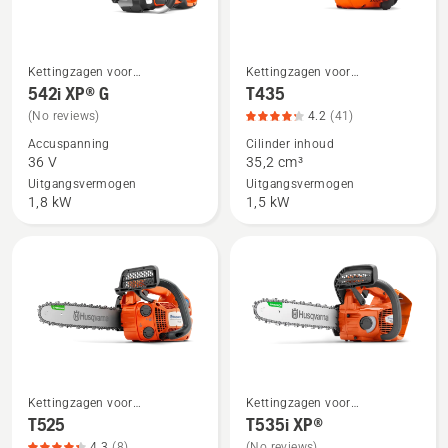
Kettingzagen voor
Kettingzagen voor
Bekijk
Bekijk
boomverzorging
boomverzorging
542i XP® G
T435
meer
meer
(No reviews)
4.2
(41)
details
details
Accuspanning
Cilinder inhoud
over
over
36 V
35,2 cm³
542i
T435,
Uitgangsvermogen
Uitgangsvermogen
XP®
productbeoordeling
1,8 kW
1,5 kW
G
4.2
van
5
Kettingzagen voor
Kettingzagen voor
Bekijk
Bekijk
boomverzorging
boomverzorging
T525
T535i XP®
meer
meer
4.3
(8)
(No reviews)