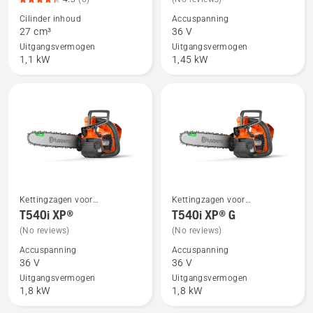
details
details
Cilinder inhoud
Accuspanning
over
over
27 cm³
36 V
T525,
T535i
Uitgangsvermogen
Uitgangsvermogen
productbeoordeling
XP®
1,1 kW
1,45 kW
4.3
van
5
Kettingzagen voor
Kettingzagen voor
Bekijk
Bekijk
boomverzorging
boomverzorging
T540i XP®
T540i XP® G
meer
meer
(No reviews)
(No reviews)
details
details
Accuspanning
Accuspanning
over
over
36 V
36 V
T540i
T540i
Uitgangsvermogen
Uitgangsvermogen
XP®
XP®
1,8 kW
1,8 kW
G