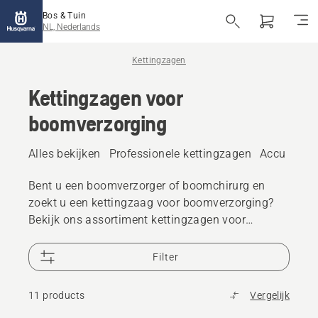
Bos & Tuin
NL, Nederlands
Kettingzagen
Kettingzagen voor
boomverzorging
Alles bekijken
Professionele kettingzagen
Accu ketti
Bent u een boomverzorger of boomchirurg en
zoekt u een kettingzaag voor boomverzorging?
Bekijk ons assortiment kettingzagen voor
boomverzorging met een bovenhandgreep in
zowel benzine- als accu-uitvoering, met X-
Filter
Precision™- en X-CUT™-kettingen om uw
zaagcapaciteit verder te vergroten.
11 products
Vergelijk