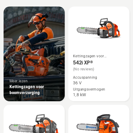
Bekijk
alle
producten
Kettingzagen voor
Bekijk
boomverzorging
542i XP®
meer
(No reviews)
details
Accuspanning
over
Meer lezen
36 V
542i
Kettingzagen voor
Uitgangsvermogen
boomverzorging
XP®
1,8 kW