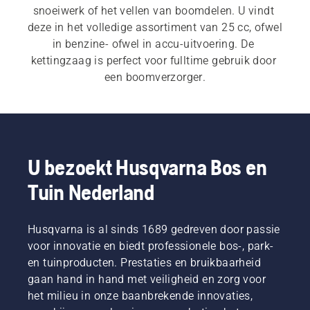
snoeiwerk of het vellen van boomdelen. U vindt 
deze in het volledige assortiment van 25 cc, ofwel 
in benzine- ofwel in accu-uitvoering. De 
kettingzaag is perfect voor fulltime gebruik door 
een boomverzorger.
Husqvarna biedt een heel ecosysteem aan 
boomverzorgerbenodigdheden, 
boomchirurguitrusting en boomklimmaterialen 
voor professionele boomverzorging. Onze 
U bezoekt Husqvarna Bos en
producten zijn ontwikkeld voor en in 
Tuin Nederland
samenwerking met de gemeenschap van 
professionele boomverzorgers om aan de 
behoeften van elke boomverzorger te voldoen. 
Husqvarna is al sinds 1689 gedreven door passie
Bekijk het volledige assortiment  
kettingzagen
voor innovatie en biedt professionele bos-, park-
evenals onze 
professionele kettingzagen
.
en tuinproducten. Prestaties en bruikbaarheid
gaan hand in hand met veiligheid en zorg voor
het milieu in onze baanbrekende innovaties,