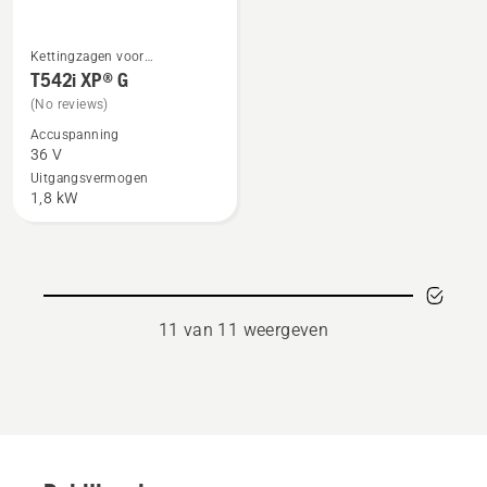
Kettingzagen voor
Bekijk
boomverzorging
T542i XP® G
meer
(No reviews)
details
Accuspanning
over
36 V
T542i
Uitgangsvermogen
XP®
1,8 kW
G
11 van 11 weergeven