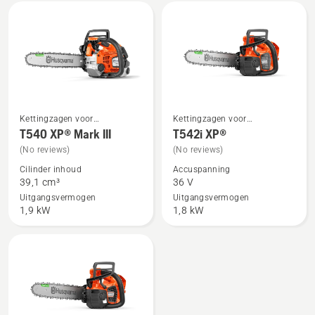
Kettingzagen voor
Kettingzagen voor
Bekijk
Bekijk
boomverzorging
boomverzorging
T540 XP® Mark III
T542i XP®
meer
meer
(No reviews)
(No reviews)
details
details
Cilinder inhoud
Accuspanning
over
over
39,1 cm³
36 V
T540 XP®
T542i
Uitgangsvermogen
Uitgangsvermogen
Mark
XP®
1,9 kW
1,8 kW
III