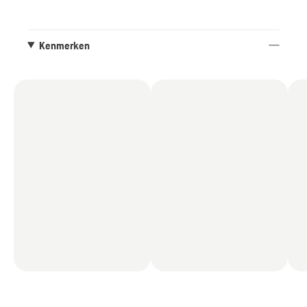
PRECISION™-zwaard en de efficiënte SP21G-
ketting zorgen voor snelle, nauwkeurige
zaagsneden.
Kenmerken