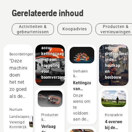
Gerelateerde inhoud
Producten
&
vernieuwingen
Activiteiten &
Producten &
Koopadvies
T542i
Oplossingen
gebeurtenissen
vernieuwingen
XP® – De
Complete
eerste
uitrusting
accu-
voor
kettingzaag
professionals
Beoordelingen
met een
in de
"Deze
koppeling
houtkap
machines
voor
en
Verhalen
doen
&
boomverzorgers
bosbouw
inspiratie
het net
Kettingzagen
van
zo goed
Husqvarna
Onze
als de
- sinds
wens om
tweetakt-
1959
te
uitrusting
Nurture
aangedreven
voldoen
Producten
Koopadvies
en
Landscapes
door onze
aan de
&
4 overweging
Verenigd
gebruikers
presteren
vernieuwingen
werkelijke
Verlaag
bij de
Koninkrijk
eisen
op veel