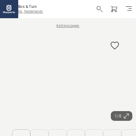
Bos & Tuin
NL, Nederlands
Kettingzagen
1/8