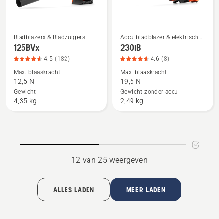
van
5
Bladblazers & Bladzuigers
Accu bladblazer & elektrische
Bekijk
Bekijk
bladblazer
125BVx
230iB
meer
meer
4.5
(182)
4.6
(8)
details
details
Max. blaaskracht
Max. blaaskracht
over
over
12,5 N
19,6 N
125BVx,
230iB,
Gewicht
Gewicht zonder accu
productbeoordeling
productbeoordeling
4,35 kg
2,49 kg
4.5
4.6
van
van
5
5
12 van 25 weergeven
ALLES LADEN
MEER LADEN