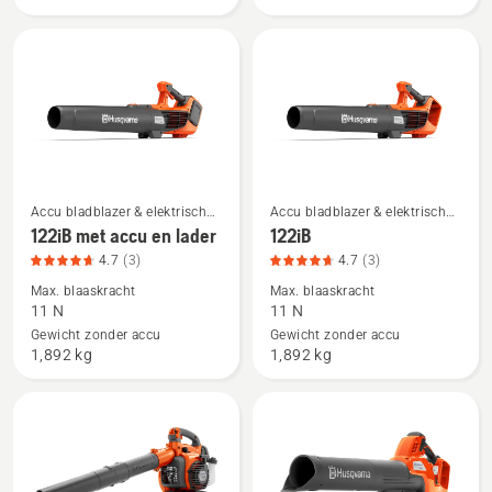
van
en
5
oplader,
productbeoordeling
4.3
van
5
Accu bladblazer & elektrische
Accu bladblazer & elektrische
Bekijk
Bekijk
bladblazer
bladblazer
122iB met accu en lader
122iB
meer
meer
4.7
(3)
4.7
(3)
details
details
Max. blaaskracht
Max. blaaskracht
over
over
11 N
11 N
122iB
122iB,
Gewicht zonder accu
Gewicht zonder accu
met
productbeoordeling
1,892 kg
1,892 kg
accu
4.7
en
van
lader,
5
productbeoordeling
4.7