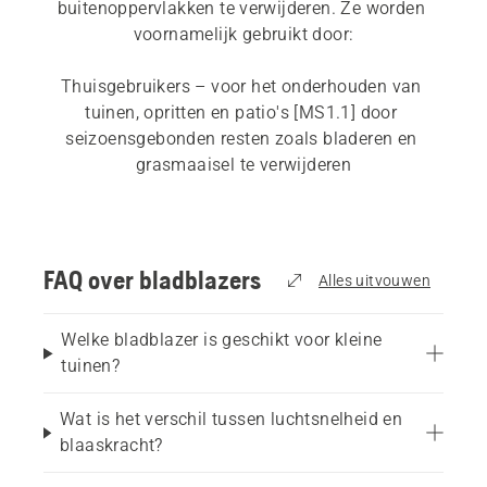
buitenoppervlakken te verwijderen. Ze worden 
voornamelijk gebruikt door:
Thuisgebruikers – voor het onderhouden van 
tuinen, opritten en patio's [MS1.1] door 
seizoensgebonden resten zoals bladeren en 
grasmaaisel te verwijderen
Professionele gebruikers – voor grootschalig 
onderhoud van openbare parken, sportvelden, en 
commerciële omgevingen waar verwijderen met 
FAQ over bladblazers
Alles uitvouwen
hoge capaciteit vereist is
Welke bladblazer is geschikt voor kleine
Geluidsgevoelige of stedelijke gebieden – waar 
tuinen?
een laag geluidsniveau prioriteit heeft en lokale 
verstoringen tot een minimum moeten worden 
Wat is het verschil tussen luchtsnelheid en
beperkt
blaaskracht?
Onderhoudswerkzaamheden op meerdere 