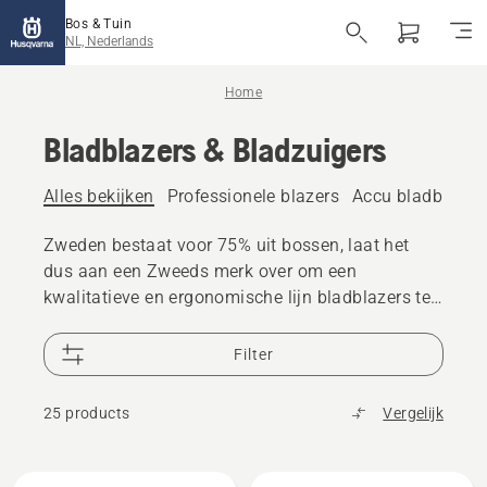
Bos & Tuin
NL, Nederlands
Home
Bladblazers & Bladzuigers
Alles bekijken
Professionele blazers
Accu bladblazer 
Zweden bestaat voor 75% uit bossen, laat het
dus aan een Zweeds merk over om een
kwalitatieve en ergonomische lijn bladblazers te
ontwikkelen. Husqvarna bladblazers zijn krachtig
en duurzaam, precies wat u mag verwachten van
Filter
een A-merk. Onze accubladblazers zijn daarnaast
stil en uitstootvrij, ideaal om grote gebieden vrij
25 products
Vergelijk
te maken zonder de buren te storen. Dankzij
innovatieve accutechnologie en een ergonomisch
ontwerp leveren ze uitstekende prestaties en
Bekijk