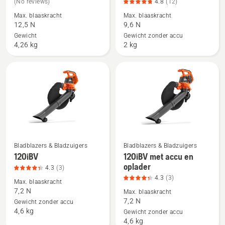
(No reviews)
4.8
(12)
details
details
Max. blaaskracht
Max. blaaskracht
over
over
12,5 N
9,6 N
125B
120iB
Gewicht
Gewicht zonder accu
met
4,26 kg
2 kg
accu
en
lader,
productbeoordeling
4.8
van
5
Bladblazers & Bladzuigers
Bladblazers & Bladzuigers
Bekijk
Bekijk
120iBV
120iBV met accu en
meer
meer
oplader
4.3
(3)
details
details
4.3
(3)
Max. blaaskracht
over
over
7,2 N
Max. blaaskracht
120iBV,
120iBV
7,2 N
Gewicht zonder accu
4,6 kg
productbeoordeling
met
Gewicht zonder accu
4,6 kg
4.3
accu