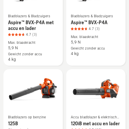
productbeoordeling
4.7
van
Bladblazers & Bladzuigers
Bladblazers & Bladzuigers
Bekijk
Bekijk
Aspire™ BVX-P4A met
Aspire™ BVX-P4A
5
meer
meer
accu en lader
4.7
(3)
details
details
4.7
(3)
Max. blaaskracht
over
over
5,9 N
Max. blaaskracht
Aspire™
Aspire™
5,9 N
Gewicht zonder accu
4 kg
BVX-
BVX-
Gewicht zonder accu
4 kg
P4A
P4A,
met
productbeoordeling
accu
4.7
en
van
lader,
5
productbeoordeling
4.7
van
5
Bladblazers op benzine
Accu bladblazer & elektrische
Bekijk
Bekijk
bladblazer
125B
120iB met accu en lader
meer
meer