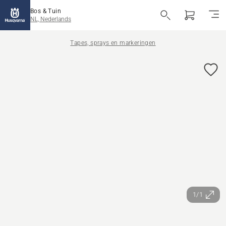
Bos & Tuin
NL, Nederlands
Tapes, sprays en markeringen
1/1