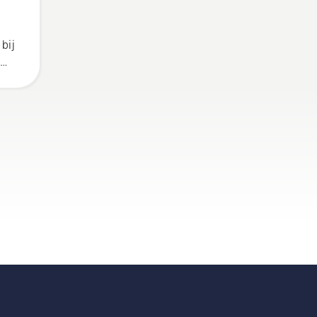
bij
r
e
ijn