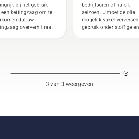
angrijk bij het gebruik
bedrijfsuren of na elk
 een kettingzaag om te
seizoen. U moet de olie
rkomen dat uw
mogelijk vaker verversen 
tingzaag oververhit raakt
gebruik onder stoffige en
dens het zagen en om
vuile omstandigheden. E
oor te zorgen dat hij
zijn twee manieren om d
der wrijving vrij rond het
olie af te tappen, beide z
d beweegt. Dit verlengt
in deze video te zien.
levensduur van zaagblad
ketting. Volg de
tructies in deze korte
3 van 3 weergeven
eo om te leren hoe u
troleert of uw
tingsmeersysteem juist
kt. Controleer eerst uw
peil. Start uw
tingzaag en controleer of
kettingrem is
geschakeld. Laat de