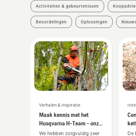
Activiteiten & gebeurtenissen
Koopadvie
Beoordelingen
Oplossingen
Nieuw
Verhalen & inspiratie
Inst
Maak kennis met het
Con
Husqvarna H-Team - onze
ket
meest veeleisende
ket
We hebben zorgvuldig zeer
De 