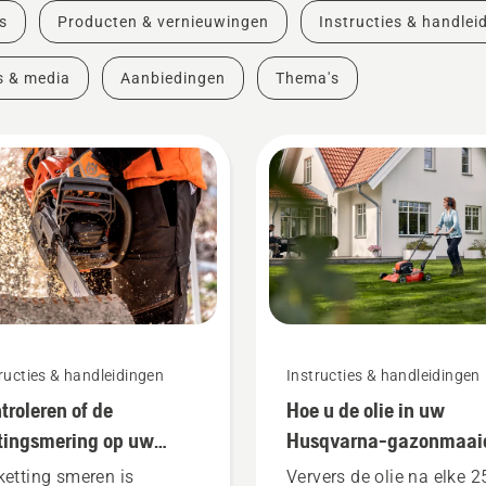
s
Producten & vernieuwingen
Instructies & handlei
s & media
Aanbiedingen
Thema's
ructies & handleidingen
Instructies & handleidingen
troleren of de
Hoe u de olie in uw
tingsmering op uw
Husqvarna-gazonmaai
tingzaag werkt
ververst
ketting smeren is
Ververs de olie na elke 2