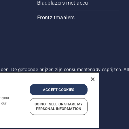
Bladblazers met accu
Frontzitmaaiers
den. De getoonde prijzen zijn consumentenadviesprijzen. Alle
oduct beschikbaar is voor directe aankoop.
g
Bedrijfsgegevens
Report Suspected Violations
ACCEPT COOKIES
n your
 our
DO NOT SELL OR SHARE MY
PERSONAL INFORMATION