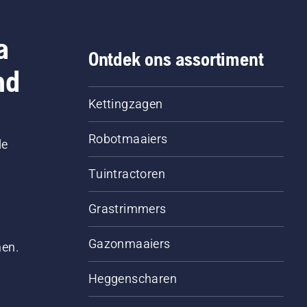
or van de kettingzaag
 paar centimeter van de
a
mstam op toeren
Ontdek ons assortiment
en. Olie op de
nd
mstam geeft aan dat het
ersysteem werkt.
Kettingzagen
Robotmaaiers
le
Tuintractoren
Grastrimmers
Gazonmaaiers
men.
Heggenscharen