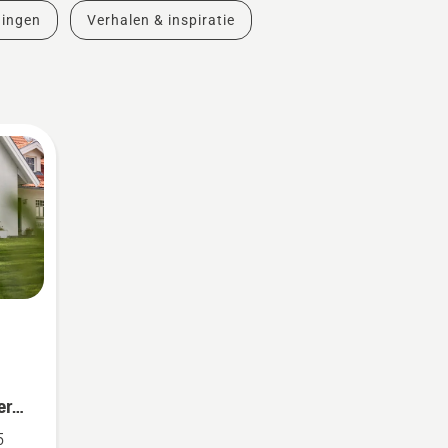
dingen
Verhalen & inspiratie
er
5