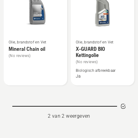
alle
producten
Bekijk
Bekijk
Olie, brandstof en Vet
Olie, brandstof en Vet
meer
meer
Mineral Chain oil
X-GUARD BIO
Kettingolie
details
details
(No reviews)
over
over
(No reviews)
Mineral
X-
Biologisch afbreekbaar
Ja
Chain
GUARD
oil
BIO
Kettingolie
2 van 2 weergeven