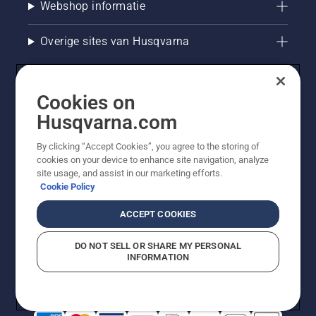
Webshop informatie
Overige sites van Husqvarna
Cookies on
Husqvarna.com
By clicking “Accept Cookies”, you agree to the storing of
cookies on your device to enhance site navigation, analyze
site usage, and assist in our marketing efforts.
Cookie Policy
© Husqvarna AB (publ). Alle rechten voorbehouden. De
getoonde prijzen zijn consumentenadviesprijzen. Alle
ACCEPT COOKIES
vermelde prijzen zijn adviesverkoopprijzen (incl. BTW),
tenzij het product beschikbaar is voor directe aankoop.
DO NOT SELL OR SHARE MY PERSONAL
Cookiebeleid
Gebruiksvoorwaarden
Privacyverklaring
INFORMATION
Bedrijfsgegevens
Report Suspected Violations