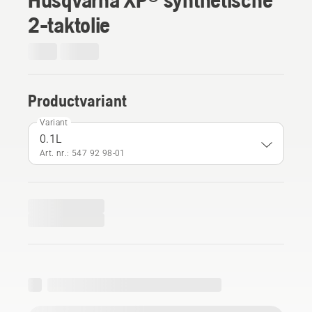
2-taktolie
Productvariant
Variant
0.1L
Art. nr.: 547 92 98‑01