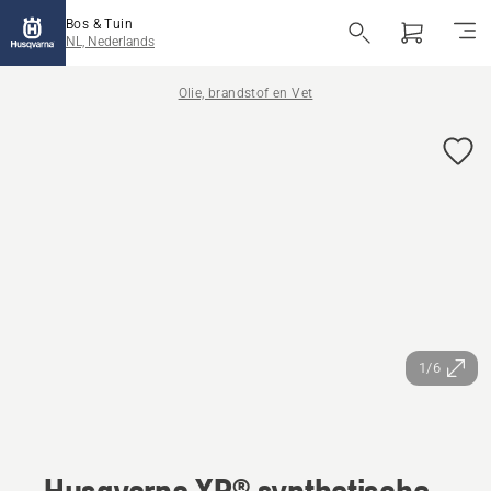
Bos & Tuin
NL, Nederlands
Olie, brandstof en Vet
1/6
Husqvarna XP® synthetische