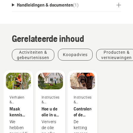
Handleidingen & documenten
(
1
)
Gerelateerde inhoud
Activiteiten &
Producten &
Koopadvies
gebeurtenissen
vernieuwingen
Verhalen
Instructies
Instructies
&
&
&
inspiratie
handleidingen
handleidingen
Maak
Hoe u de
Controleren
kennis
olie in uw
of de
met het
Husqvarna-
kettingsmering
We
Ververs
De
Husqvarna
gazonmaaier
op uw
hebben
de olie
ketting
H-Team -
ververst
kettingzaag