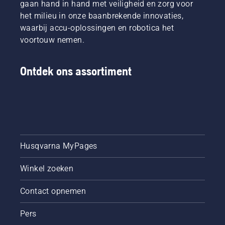
gaan hand in hand met veiligheid en zorg voor
H-team.
zijn in
het blad
het milieu in onze baanbrekende innovaties,
En ze
deze
beweegt.
zijn onze
waarbij accu-oplossingen en robotica het
video te
Dit
meest
zien.
verlengt
voortouw nemen.
veeleisende
de
gebruikers.
levensduur
van
Ontdek ons assortiment
zaagblad
en
ketting.
Volg de
instructies
in deze
korte
Husqvarna MyPages
video om
te leren
Winkel zoeken
hoe u
controleert
of uw
Contact opnemen
kettingsmeersysteem
juist
Pers
werkt.