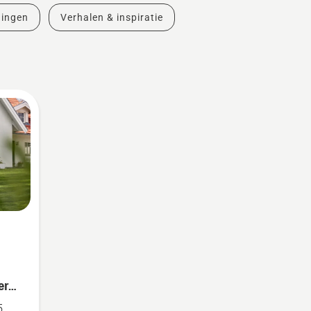
dingen
Verhalen & inspiratie
er
5