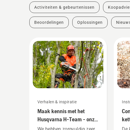
Activiteiten & gebeurtenissen
Koopadvie
Beoordelingen
Oplossingen
Nieuw
Verhalen & inspiratie
Inst
Maak kennis met het
Con
Husqvarna H-Team - onze
ket
meest veeleisende
ket
We hebben zorgvuldig zeer
De 