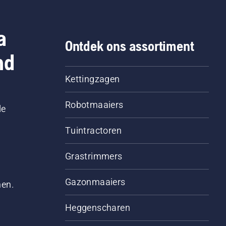
geschakeld. Laat de
or van de kettingzaag
 paar centimeter van de
a
mstam op toeren
Ontdek ons assortiment
en. Olie op de
nd
mstam geeft aan dat het
ersysteem werkt.
Kettingzagen
Robotmaaiers
le
Tuintractoren
Grastrimmers
Gazonmaaiers
men.
Heggenscharen