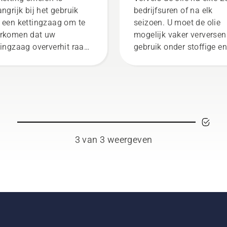
angrijk bij het gebruik
bedrijfsuren of na elk
 een kettingzaag om te
seizoen. U moet de olie
rkomen dat uw
mogelijk vaker verversen 
tingzaag oververhit raakt
gebruik onder stoffige en
dens het zagen en om
vuile omstandigheden. E
oor te zorgen dat hij
zijn twee manieren om d
der wrijving vrij rond het
olie af te tappen, beide z
d beweegt. Dit verlengt
in deze video te zien.
levensduur van zaagblad
ketting. Volg de
tructies in deze korte
3 van 3 weergeven
eo om te leren hoe u
troleert of uw
tingsmeersysteem juist
kt. Controleer eerst uw
peil. Start uw
tingzaag en controleer of
kettingrem is