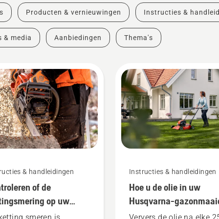
s
Producten & vernieuwingen
Instructies & handlei
s & media
Aanbiedingen
Thema's
ructies & handleidingen
Instructies & handleidingen
troleren of de
Hoe u de olie in uw
tingsmering op uw
Husqvarna-gazonmaai
tingzaag werkt
ververst
ketting smeren is
Ververs de olie na elke 2