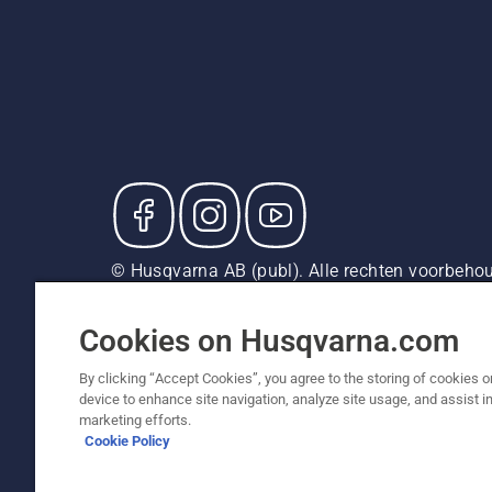
© Husqvarna AB (publ). Alle rechten voorbehou
adviesverkoopprijzen (incl. BTW), tenzij het pr
Cookiebeleid
Gebruiksvoorwaarden
Privacyverklarin
Cookies on Husqvarna.com
By clicking “Accept Cookies”, you agree to the storing of cookies o
device to enhance site navigation, analyze site usage, and assist in
marketing efforts.
Cookie Policy