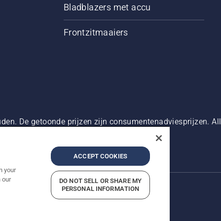
Bladblazers met accu
Frontzitmaaiers
den. De getoonde prijzen zijn consumentenadviesprijzen. Alle
oduct beschikbaar is voor directe aankoop.
g
Bedrijfsgegevens
Report Suspected Violations
ACCEPT COOKIES
n your
 our
DO NOT SELL OR SHARE MY
PERSONAL INFORMATION