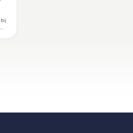
bij
r
e
ijn