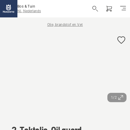
Bos & Tuin
NL, Nederlands
Olie, brandstof en Vet
1/2
2-Taktolie, Oil guard