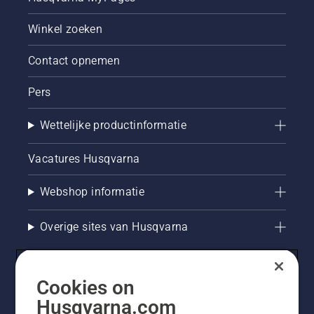
te leren
Winkel zoeken
hoe u
controleert
of uw
Contact opnemen
kettingsmeersysteem
juist
Pers
werkt.
Controleer
Wettelijke productinformatie
eerst uw
oliepeil.
Start uw
Vacatures Husqvarna
kettingzaag
en
Webshop informatie
controleer
of de
kettingrem
Overige sites van Husqvarna
is
uitgeschakeld.
Laat de
motor
Cookies on
van de
Husqvarna.com
kettingzaag