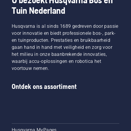
en die
omstandigheden.
zagen en
Tuin Nederland
daarin
Er zijn
om
het
twee
ervoor te
beste
manieren
zorgen
zijn in
Husqvarna is al sinds 1689 gedreven door passie
om de
dat hij
hun
olie af te
zonder
voor innovatie en biedt professionele bos-, park-
land. Zij
tappen,
wrijving
en tuinproducten. Prestaties en bruikbaarheid
zijn ons
beide
vrij rond
gaan hand in hand met veiligheid en zorg voor
H-team.
zijn in
het blad
het milieu in onze baanbrekende innovaties,
En ze
deze
beweegt.
zijn onze
waarbij accu-oplossingen en robotica het
video te
Dit
meest
zien.
verlengt
voortouw nemen.
veeleisende
de
gebruikers.
levensduur
van
Ontdek ons assortiment
zaagblad
en
ketting.
Volg de
instructies
in deze
korte
Husqvarna MyPages
video om