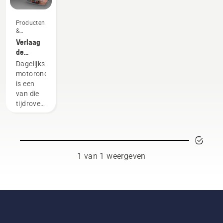
Producten
&
vernieuwingen
Verlaag
de
onderhoudstijd
Dagelijks
van uw
motoronderhoud
machinepark
is een
met
van die
accumachines
tijdrovende
dingen
die uw
werk
kunnen
verstoren
1 van 1 weergeven
als
professional.
Met
producten
die op
accu's
werken,