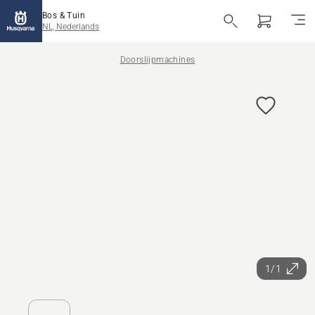
Bos & Tuin
NL, Nederlands
Doorslijpmachines
1/1