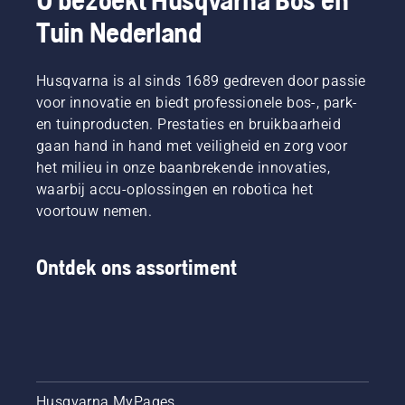
en die
omstandigheden.
zagen en
Tuin Nederland
daarin
Er zijn
om
het
twee
ervoor te
beste
manieren
zorgen
zijn in
Husqvarna is al sinds 1689 gedreven door passie
om de
dat hij
hun
olie af te
zonder
voor innovatie en biedt professionele bos-, park-
land. Zij
tappen,
wrijving
en tuinproducten. Prestaties en bruikbaarheid
zijn ons
beide
vrij rond
gaan hand in hand met veiligheid en zorg voor
H-team.
zijn in
het blad
het milieu in onze baanbrekende innovaties,
En ze
deze
beweegt.
zijn onze
waarbij accu-oplossingen en robotica het
video te
Dit
meest
zien.
verlengt
voortouw nemen.
veeleisende
de
gebruikers.
levensduur
van
Ontdek ons assortiment
zaagblad
en
ketting.
Volg de
instructies
in deze
korte
Husqvarna MyPages
video om