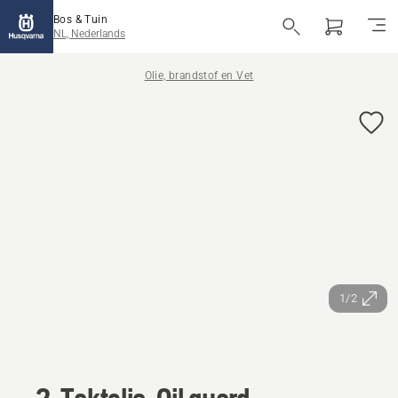
Bos & Tuin
NL, Nederlands
Olie, brandstof en Vet
1/2
2-Taktolie, Oil guard