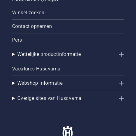
te leren
Winkel zoeken
hoe u
controleert
of uw
Contact opnemen
kettingsmeersysteem
juist
Pers
werkt.
Controleer
Wettelijke productinformatie
eerst uw
oliepeil.
Start uw
Vacatures Husqvarna
kettingzaag
en
Webshop informatie
controleer
of de
kettingrem
Overige sites van Husqvarna
is
uitgeschakeld.
Laat de
motor
van de
kettingzaag