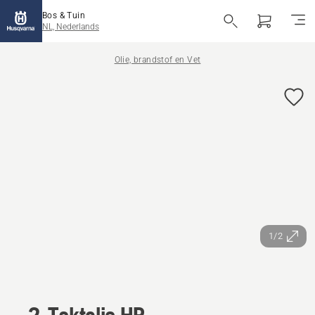
Bos & Tuin
NL, Nederlands
Olie, brandstof en Vet
1/2
2-Taktolie,HP