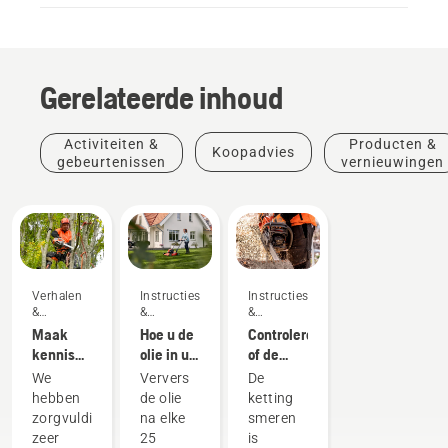
Gerelateerde inhoud
Activiteiten &
Producten &
Koopadvies
gebeurtenissen
vernieuwingen
Verhalen
Instructies
Instructies
&
&
&
inspiratie
handleidingen
handleidingen
Maak
Hoe u de
Controleren
kennis
olie in uw
of de
met het
Husqvarna-
kettingsmering
We
Ververs
De
Husqvarna
gazonmaaier
op uw
hebben
de olie
ketting
H-Team -
ververst
kettingzaag
zorgvuldig
na elke
smeren
onze
werkt
zeer
25
is