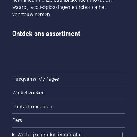
En ze
deze
beweegt.
zijn onze
waarbij accu-oplossingen en robotica het
video te
Dit
meest
zien.
verlengt
voortouw nemen.
veeleisende
de
gebruikers.
levensduur
van
Ontdek ons assortiment
zaagblad
en
ketting.
Volg de
instructies
in deze
korte
Husqvarna MyPages
video om
te leren
Winkel zoeken
hoe u
controleert
of uw
Contact opnemen
kettingsmeersysteem
juist
Pers
werkt.
Controleer
Wettelijke productinformatie
eerst uw