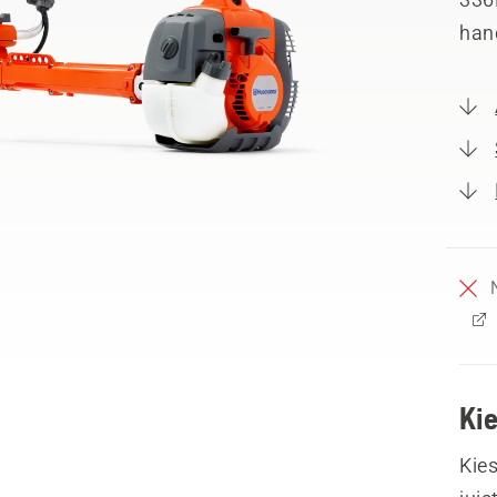
hand
Ki
Kies