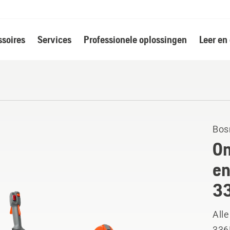
soires
Services
Professionele oplossingen
Leer en
Bos
On
en
3
Alle
336