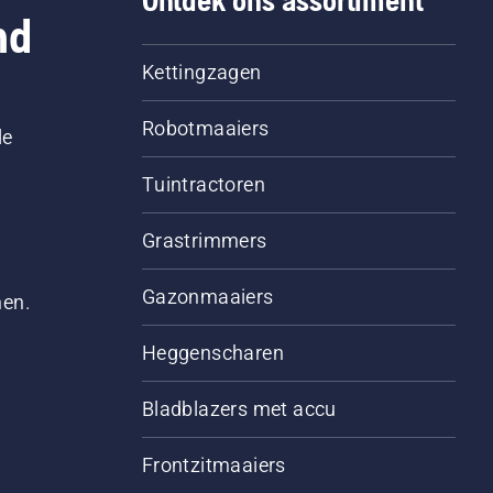
Ontdek ons assortiment
nd
Kettingzagen
Robotmaaiers
le
Tuintractoren
Grastrimmers
Gazonmaaiers
men.
Heggenscharen
Bladblazers met accu
Frontzitmaaiers