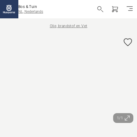
Bos & Tuin
NL, Nederlands
Olie, brandstof en Vet
1/1