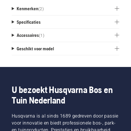
Kenmerken
(
2
)
Specificaties
Accessoires
(
1
)
Geschikt voor model
U bezoekt Husqvarna Bos en
Tuin Nederland
Husqvarna is al sinds 1689 gedreven door passie
voor innovatie en biedt professionele bos-, park-
en tuinproducten. Prestaties en bruikbaarheid