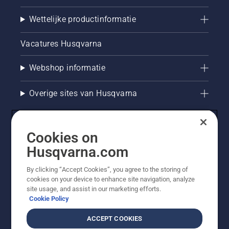
Wettelijke productinformatie
Vacatures Husqvarna
Webshop informatie
Overige sites van Husqvarna
Cookies on
Husqvarna.com
By clicking “Accept Cookies”, you agree to the storing of
cookies on your device to enhance site navigation, analyze
site usage, and assist in our marketing efforts.
Cookie Policy
© Husqvarna AB (publ). Alle rechten voorbehouden. De
getoonde prijzen zijn consumentenadviesprijzen. Alle
ACCEPT COOKIES
vermelde prijzen zijn adviesverkoopprijzen (incl. BTW),