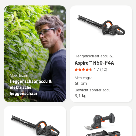
Bekijk
alle
producten
Heggenschaar accu &
Bekijk
elektrische heggenschaar
Aspire™ H50-P4A
meer
4.7
(12)
details
Meer lezen
Meslengte
over
Heggenschaar accu &
50 cm
Aspire™
elektrische
Gewicht zonder accu
heggenschaar
H50-
3,1 kg
P4A,
productbeoordeling
4.7
van
5