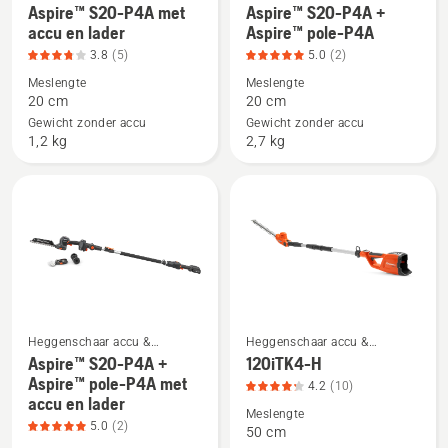
5
Bekijk
Bekijk
elektrische heggenschaar
elektrische heggenschaar
Aspire™ S20-P4A met
Aspire™ S20-P4A +
meer
meer
accu en lader
Aspire™ pole-P4A
details
details
3.8
(5)
5.0
(2)
over
over
Meslengte
Meslengte
Aspire™
Aspire™
20 cm
20 cm
S20-
S20-
Gewicht zonder accu
Gewicht zonder accu
1,2 kg
2,7 kg
P4A
P4A
met
+
accu
Aspire™
en
pole-
lader,
P4A,
productbeoordeling
productbeoordeling
3.8
5
van
van
5
5
Heggenschaar accu &
Heggenschaar accu &
elektrische heggenschaar
elektrische heggenschaar
Aspire™ S20-P4A +
120iTK4-H
Bekijk
Bekijk
Aspire™ pole-P4A met
4.2
(10)
meer
meer
accu en lader
details
details
Meslengte
5.0
(2)
50 cm
over
over