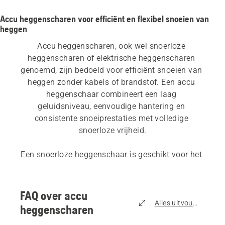
Accu heggenscharen voor efficiënt en flexibel snoeien van
heggen
Accu heggenscharen, ook wel snoerloze 
heggenscharen of elektrische heggenscharen 
genoemd, zijn bedoeld voor efficiënt snoeien van 
heggen zonder kabels of brandstof. Een accu 
heggenschaar combineert een laag 
geluidsniveau, eenvoudige hantering en 
consistente snoeiprestaties met volledige 
snoerloze vrijheid.
Een snoerloze heggenschaar is geschikt voor het 
trimmen van heggen en het vormen en 
onderhouden van struiken in de meeste 
tuinomgevingen. Voor normaal thuisgebruik en 
FAQ over accu
regelmatig onderhoud van heggen bieden accu 
Alles uitvouwen
heggenscharen
heggenscharen een praktische en 