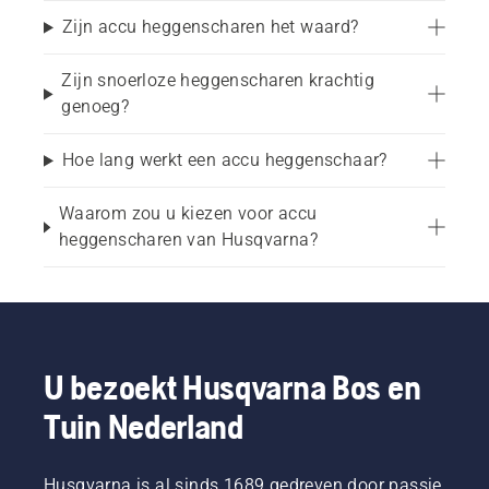
gebruiksvriendelijke oplossing. In vergelijking 
Zijn accu heggenscharen het waard?
met alternatieve benzinemodellen zijn ze stiller, 
lichter en hebben ze minder onderhoud nodig.
Zijn snoerloze heggenscharen krachtig
genoeg?
Geschikt voor:
Hoe lang werkt een accu heggenschaar?
Kleine tot grote tuinen
Waarom zou u kiezen voor accu
heggenscharen van Husqvarna?
Regelmatig trimmen en snoeien van heggen
Woongebieden waar weinig geluid belangrijk is
Vormen en onderhouden van struiken
U bezoekt Husqvarna Bos en
Dichte en snelgroeiende heggen
Tuin Nederland
Waarom kiezen voor een accu 
Husqvarna is al sinds 1689 gedreven door passie