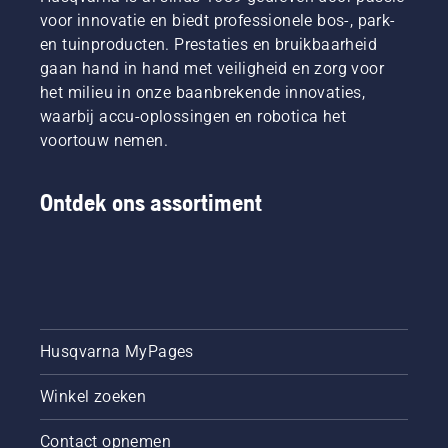
heggenschaar?
voor innovatie en biedt professionele bos-, park-
en tuinproducten. Prestaties en bruikbaarheid
gaan hand in hand met veiligheid en zorg voor
het milieu in onze baanbrekende innovaties,
Voor de meeste gebruikers bieden snoerloze 
waarbij accu-oplossingen en robotica het
heggenscharen een sterke balans tussen 
voortouw nemen.
prestaties en gebruiksgemak.
Compacte snoerloze heggenscharen bieden 
Ontdek ons assortiment
controle over kleinere heggen en regelmatig 
trimmen, terwijl krachtigere accu heggenscharen 
dichte heggen en grotere heggenoppervlakken 
efficiënter kunnen verwerken.
Belangrijkste voordelen:
Husqvarna MyPages
Snoerloze vrijheid en eenvoudig manoeuvreren
Winkel zoeken
Lagere geluidsniveaus voor woonomgevingen
Contact opnemen