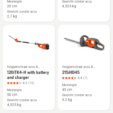
Meslengte
Gewicht zonder accu
Aspire™
120iTK4-
20 cm
4,525 kg
S20-
H,
Gewicht zonder accu
P4A
productbeoordeling
2,7 kg
+
4.2
Aspire™
van
pole-
5
P4A
met
accu
en
lader,
Heggenschaar accu &
Heggenschaar accu &
productbeoordeling
Bekijk
Bekijk
elektrische heggenschaar
elektrische heggenschaar
120iTK4-H with battery
215iHD45
5
meer
meer
and charger
4.4
(7)
van
details
details
4.2
(10)
Meslengte
5
over
over
45 cm
Meslengte
120iTK4-
215iHD45,
50 cm
Gewicht zonder accu
3,2 kg
H
productbeoordeling
Gewicht zonder accu
4,525 kg
with
4.4
battery
van