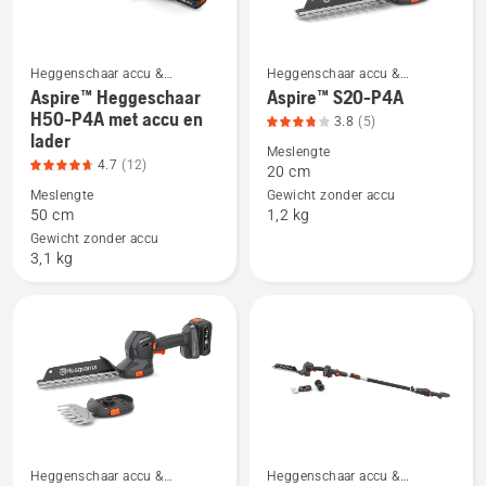
Heggenschaar accu &
Heggenschaar accu &
elektrische heggenschaar
elektrische heggenschaar
Aspire™ Heggeschaar
Aspire™ S20-P4A
Bekijk
Bekijk
H50-P4A met accu en
3.8
(5)
meer
meer
lader
details
details
Meslengte
4.7
(12)
20 cm
over
over
Meslengte
Gewicht zonder accu
Aspire™
Aspire™
50 cm
1,2 kg
Heggeschaar
S20-
Gewicht zonder accu
H50-
P4A,
3,1 kg
P4A
productbeoordeling
met
3.8
accu
van
en
5
lader,
productbeoordeling
4.7
van
Heggenschaar accu &
Heggenschaar accu &