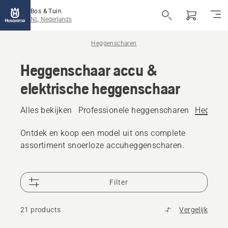
Bos & Tuin
NL, Nederlands
Heggenscharen
Heggenschaar accu &
elektrische heggenschaar
Alles bekijken
Professionele heggenscharen
Heggensc
Ontdek en koop een model uit ons complete
assortiment snoerloze accuheggenscharen.
Filter
21 products
Vergelijk