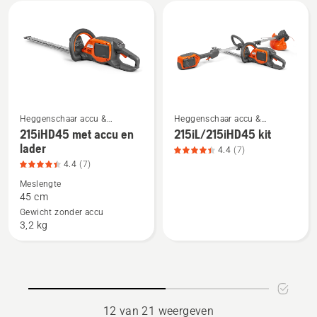
and
5
charger,
productbeoordeling
4.2
van
5
Heggenschaar accu &
Heggenschaar accu &
Bekijk
Bekijk
elektrische heggenschaar
elektrische heggenschaar
215iHD45 met accu en
215iL/215iHD45 kit
meer
meer
lader
4.4
(7)
details
details
4.4
(7)
over
over
Meslengte
215iHD45
215iL/215iHD45
45 cm
met
kit,
Gewicht zonder accu
3,2 kg
accu
productbeoordeling
en
4.4
lader,
van
productbeoordeling
5
4.4
12 van 21 weergeven
van