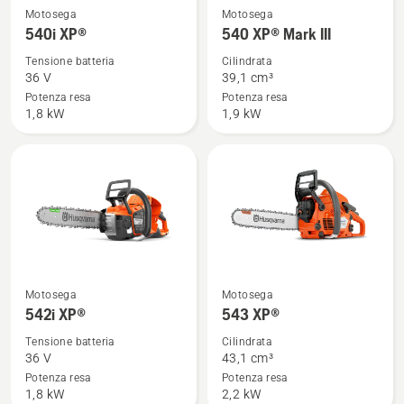
Vedi
Vedi
Motosega
Motosega
maggiori
maggiori
540i XP®
540 XP® Mark III
dettagli
dettagli
Tensione batteria
Cilindrata
su
su
36 V
39,1 cm³
540i
540 XP®
Potenza resa
Potenza resa
1,8 kW
1,9 kW
XP®
Mark
III
Vedi
Vedi
Motosega
Motosega
maggiori
maggiori
542i XP®
543 XP®
dettagli
dettagli
Tensione batteria
Cilindrata
su
su
36 V
43,1 cm³
542i
543 XP®
Potenza resa
Potenza resa
1,8 kW
2,2 kW
XP®