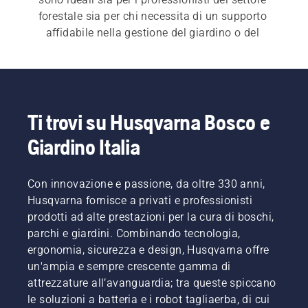
forestale sia per chi necessita di un supporto 
affidabile nella gestione del giardino o del 
legname da ardere.

Ogni motosega Husqvarna è frutto di ricerca e 
innovazione, con tecnologie avanzate come 
X-
Torq®
, 
Air Injection™
 e 
Low Vib®
, che 
garantiscono prestazioni elevate, riduzione dei 
Ti trovi su Husqvarna Bosco e
consumi e massimo comfort. Oltre ai tradizionali 
Giardino Italia
modelli a scoppio, Husqvarna propone anche 
motoseghe a batteria
 potenti e silenziose, 
perfette per chi cerca praticità e sostenibilità 
Con innovazione e passione, da oltre 330 anni,
Husqvarna fornisce a privati e professionisti
prodotti ad alte prestazioni per la cura di boschi,
parchi e giardini. Combinando tecnologia,
La gamma si articola in diverse serie, pensate per 
ergonomia, sicurezza e design, Husqvarna offre
adattarsi a ogni tipo di utilizzo:
un'ampia e sempre crescente gamma di
attrezzature all’avanguardia; tra queste spiccano
Serie 100 e 200
 – Motoseghe leggere e 
le soluzioni a batteria e i robot tagliaerba, di cui