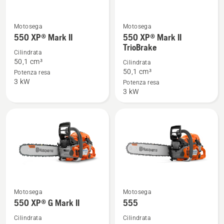
Motosega
Motosega
Vedi
Vedi
550 XP® Mark II
550 XP® Mark II
maggiori
maggiori
TrioBrake
dettagli
dettagli
Cilindrata
50,1 cm³
Cilindrata
su
su
50,1 cm³
Potenza resa
550 XP®
550 XP®
3 kW
Potenza resa
Mark
Mark
3 kW
II
II
TrioBrake
Vedi
Vedi
Motosega
Motosega
maggiori
maggiori
550 XP® G Mark II
555
dettagli
dettagli
Cilindrata
Cilindrata