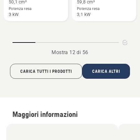
su
su
50,1 cm³
59,8 cm³
550 XP®
555
Potenza resa
Potenza resa
3 kW
3,1 kW
G
Mark
II
Mostra 12 di 56
CARICA TUTTI I PRODOTTI
CARICA ALTRI
Maggiori informazioni