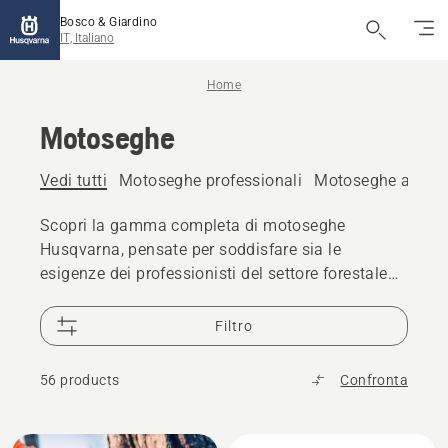
Bosco & Giardino
IT, Italiano
Home
Motoseghe
Vedi tutti
Motoseghe professionali
Motoseghe a batt
Scopri la gamma completa di motoseghe
Husqvarna, pensate per soddisfare sia le
esigenze dei professionisti del settore forestale
sia quelle di chi cerca uno strumento affidabile
per il taglio della legna a uso domestico. Dai
Filtro
lavori più impegnativi nel bosco fino al taglio
della legna da ardere, ogni motosega Husqvarna
56 products
Confronta
è progettata per garantire potenza costante,
massima sicurezza e comfort di utilizzo. Grazie a
materiali di alta qualità e tecnologie avanzate,
Tutti