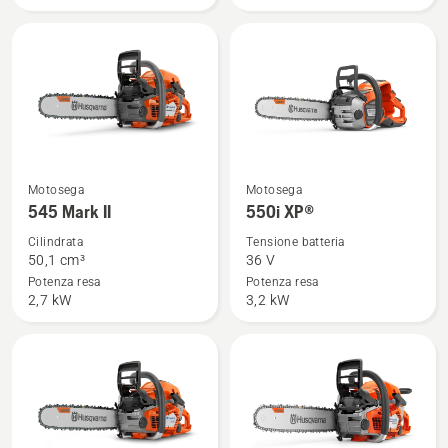
Vedi
Vedi
Motosega
Motosega
maggiori
maggiori
545 Mark II
550i XP®
dettagli
dettagli
Cilindrata
Tensione batteria
su
su
50,1 cm³
36 V
545
550i
Potenza resa
Potenza resa
2,7 kW
3,2 kW
Mark
XP®
II