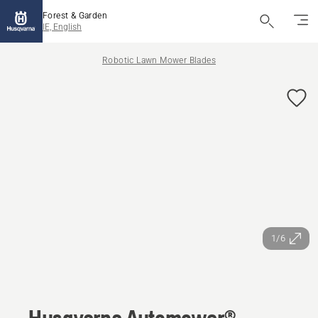
Forest & Garden
IE, English
Robotic Lawn Mower Blades
1/6
Husqvarna Automower®