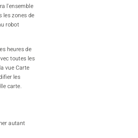
ra l'ensemble
s les zones de
au robot
les heures de
vec toutes les
la vue Carte
ifier les
le carte.
ner autant