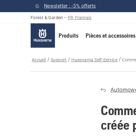
Newsletter : -5% offerts
Forest & Garden
–
FR, Français
Produits
Pièces et accessoires
Accueil
Support
Husqvarna Self-Service
Comment
Automow
Commen
créée 