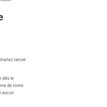
e
haitez lancer
e dès le
mme de tonte
Si aucun