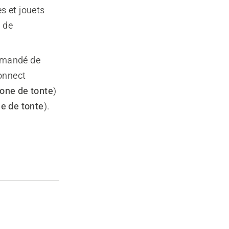
s et jouets
e de
ommandé de
Connect
zone de tonte
)
ne de tonte
).