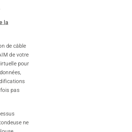
.
e la
ion de câble
 AIM de votre
rtuelle pour
 données,
difications
efois pas
cessus
 tondeuse ne
louse.