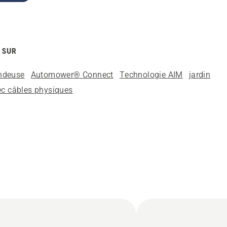
 SUR
ondeuse
Automower® Connect
Technologie AIM
jardin
vec câbles physiques