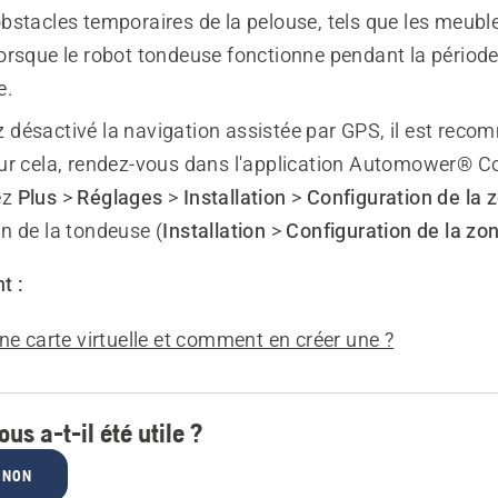
obstacles temporaires de la pelouse, tels que les meuble
lorsque le robot tondeuse fonctionne pendant la périod
e.
z désactivé la navigation assistée par GPS, il est rec
Pour cela, rendez-vous dans l'application Automower® 
ez
Plus
>
Réglages
>
Installation
>
Configuration de la 
an de la tondeuse (
Installation
>
Configuration de la zo
t :
ne carte virtuelle et comment en créer une ?
ous a-t-il été utile ?
NON