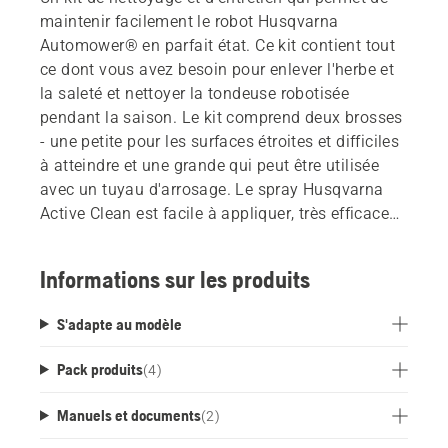
maintenir facilement le robot Husqvarna
Automower® en parfait état. Ce kit contient tout
ce dont vous avez besoin pour enlever l'herbe et
la saleté et nettoyer la tondeuse robotisée
pendant la saison. Le kit comprend deux brosses
- une petite pour les surfaces étroites et difficiles
à atteindre et une grande qui peut être utilisée
avec un tuyau d'arrosage. Le spray Husqvarna
Active Clean est facile à appliquer, très efficace
pour éliminer la saleté, sans phosphate et
biodégradable. Le rangement et l'organisation
Informations sur les produits
des outils et des lames sont facilités par les
compartiments prévus à cet effet dans la boîte.
S'adapte au modèle
Pack produits
(
4
)
Manuels et documents
(
2
)