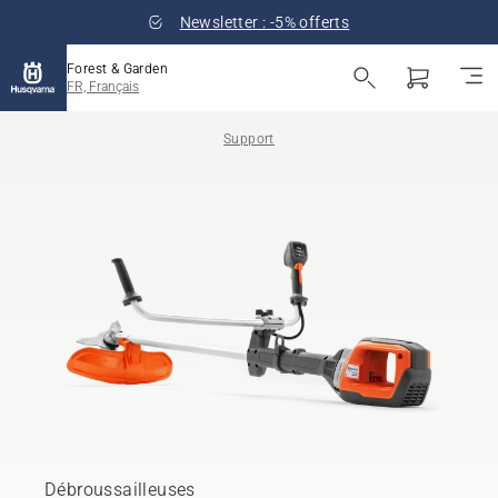
Newsletter : -5% offerts
Forest & Garden
FR, Français
Support
Débroussailleuses