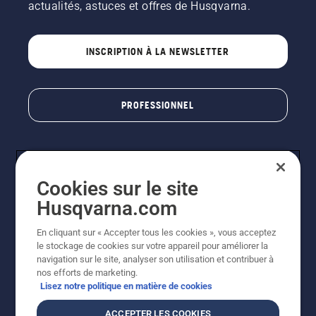
actualités, astuces et offres de Husqvarna.
INSCRIPTION À LA NEWSLETTER
PROFESSIONNEL
Cookies sur le site
Husqvarna.com
En cliquant sur « Accepter tous les cookies », vous acceptez
le stockage de cookies sur votre appareil pour améliorer la
© Husqvarna AB (publ). Tous droits réservés. Les prix
navigation sur le site, analyser son utilisation et contribuer à
indiqués sont des prix de vente conseillés. Photos non
nos efforts de marketing.
contractuelles. Tous les prix indiqués sont des prix de
Lisez notre politique en matière de cookies
vente recommandés (TVA incluse), sauf si le produit est
disponible pour un achat direct.
ACCEPTER LES COOKIES