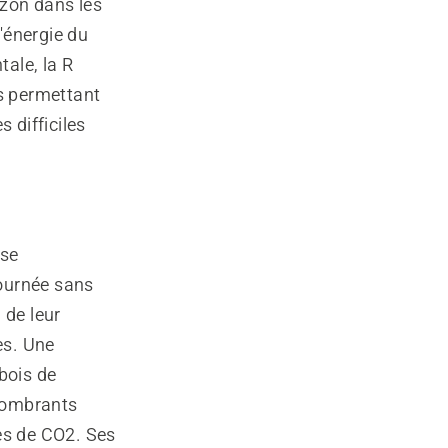
azon dans les
'énergie du
tale, la R
és permettant
 difficiles
use
journée sans
 de leur
es. Une
bois de
ncombrants
es de CO2. Ses