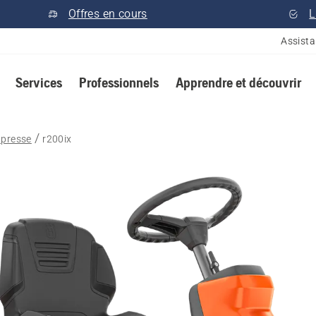
Offres en cours
L
Assist
Services
Professionnels
Apprendre et découvrir
 presse
r200ix