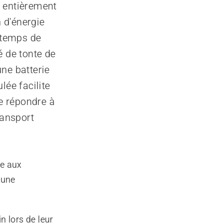
s entièrement
 d'énergie
e temps de
é de tonte de
une batterie
lée facilite
e répondre à
ransport
re aux
 une
n lors de leur