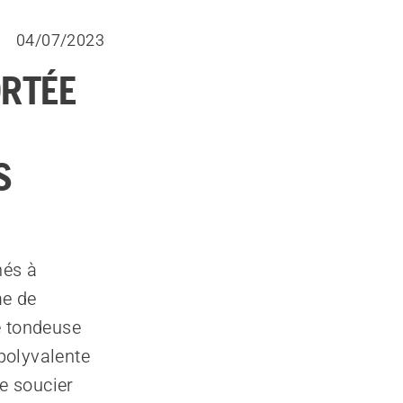
04/07/2023
ORTÉE
S
nés à
me de
e tondeuse
 polyvalente
se soucier