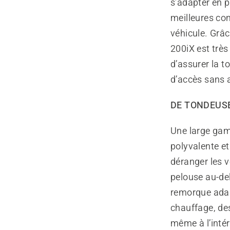
s’adapter en p
meilleures co
véhicule. Grâc
200iX est très
d’assurer la t
d’accès sans 
DE TONDEUS
Une large gam
polyvalente et
déranger les v
pelouse au-de
remorque adap
chauffage, des
même à l’inté