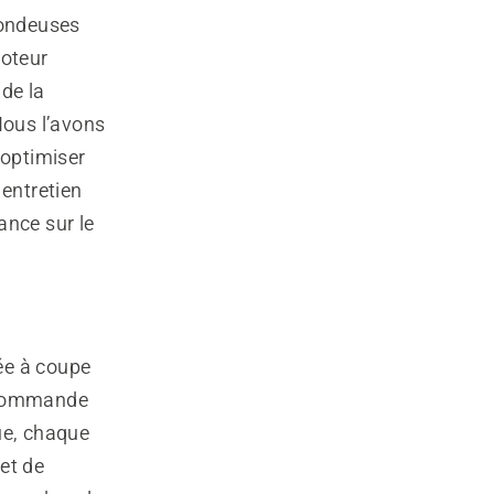
tondeuses
oteur
de la
Nous l’avons
 optimiser
entretien
ance sur le
tée à coupe
e commande
ue, chaque
et de