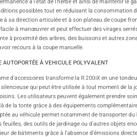
ermanence à l’état de l’herbe et ainsi de maintenir le g
nditions possibles tout en réduisant la consommation d
e à sa direction articulée et à son plateau de coupe fron
 facile à manœuvrer et peut effectuer des virages serr
onte à proximité des arbres, des buissons et autres zones
avoir recours à la coupe manuelle.
E AUTOPORTÉE À VEHICULE POLYVALENT
me d'accessoires transforme la R 200iX en une tonde
 silencieuse qui peut être utilisée à tout moment de la 
oisins. Les utilisateurs peuvent également prendre soin
là de la tonte grâce à des équipements complémentair
tée au véhicule permet notamment de transporter du 
 feuilles, des outils de jardinage ou d'autres objets e
rieur de bâtiments grâce à l’absence d'émissions direct