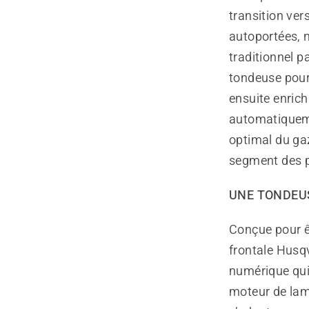
transition ver
autoportées, 
traditionnel p
tondeuse pour 
ensuite enrich
automatiqueme
optimal du ga
segment des p
UNE TONDEUS
Conçue pour êt
frontale Husq
numérique qui 
moteur de lame