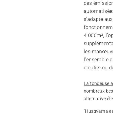
des émission
automatisées
s'adapte aux
fonctionneme
4 000m², l’op
supplémentai
les manœuvre
l’ensemble d
d’outils ou 
La tondeuse a
nombreux besoi
alternative él
"Husqvarna est