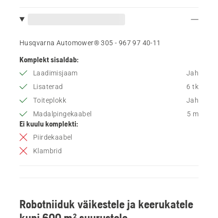
Husqvarna Automower® 305 - 967 97 40‑11
Komplekt sisaldab:
Laadimisjaam
Jah
Lisaterad
6 tk
Toiteplokk
Jah
Madalpingekaabel
5 m
Ei kuulu komplekti:
Piirdekaabel
Klambrid
Robotniiduk väikestele ja keerukatele
kuni 600 m² suurustele