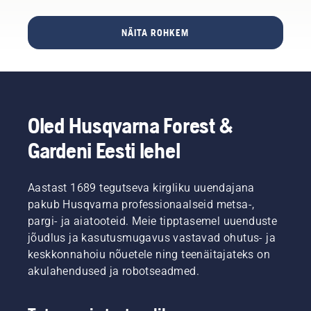
Ringid
täiuslikuks
vastuse
sügisese
kõige
võivad
hooldamiseks.
saamiseks
muruhoolduse
olulisemaid
varieeruda
NÄITA ROHKEM
ühe oma
näpunäited,
näpunäiteid
tumerohelisest
ala
mis
terve ja
heleroheliseni
parima
aitavad
lopsaka
ja
asjatundja
teil
muru
kasvada
poole.
eelseisval
hoidmiseks
igal
aastal
kogu
aastal
Oled Husqvarna Forest &
luua
hooaja
suuremaks.
aluse
jooksul.
Seened
Gardeni Eesti lehel
täiuslikule
levivad
murule.
maapinda
Inspiratsiooniks
ulatuva
Aastast 1689 tegutseva kirgliku uuendajana
vaadake
peene
pakub Husqvarna professionaalseid metsa-,
esmalt
niidistiku
pargi- ja aiatooteid. Meie tipptasemel uuenduste
meie
kaudu,
kõige
mida
jõudlus ja kasutusmugavus vastavad ohutus- ja
olulisemaid
nimetatakse
keskkonnahoiu nõuetele ning teenäitajateks on
näpunäiteid
mütseeliks.
akulahendused ja robotseadmed.
terve ja
Mütseel
lopsaka
võib
muru
läbimõõdult