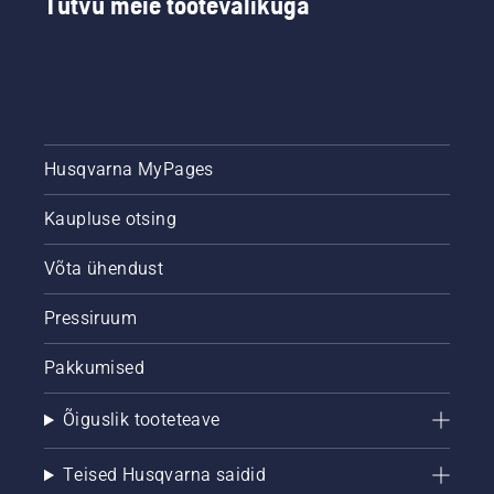
Tutvu meie tootevalikuga
hoidmiseks
ulatuda
kogu
mitme
hooaja
meetrini
jooksul.
ja
kaevuda
sügavasse
mulda,
Husqvarna MyPages
muutes
seeneringide
kõrvaldamise
Kaupluse otsing
keeruliseks.
Sellele
Võta ühendust
vaatamata
on
Pressiruum
seeneringidest
vabanemiseks
Pakkumised
mitu
meetodit.
Õiguslik tooteteave
Teised Husqvarna saidid