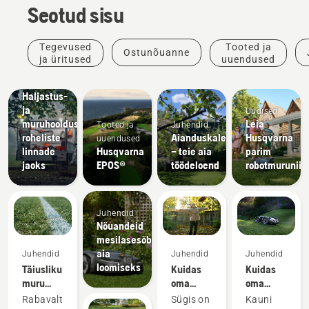
Seotud sisu
Tegevused
Tooted ja
Ostunõuanne
ja üritused
uuendused
Kohalikud
omavalitsused
Haljastus-
ja
Uudised
muruhooldusseadmed
Leia
Tooted ja
Juhendid
roheliste
Aianduskalender
Husqvarna
uuendused
linnade
Husqvarna
– teie aia
parim
jaoks
EPOS®
töödeloend
robotmuruniid
Juhendid
Nõuandeid
mesilasesõbraliku
aia
Juhendid
Juhendid
Juhendid
loomiseks
Täiusliku
Kuidas
Kuidas
muru
oma
oma
loomine
sügisest
suvist
Rabavalt
Sügis on
Kauni