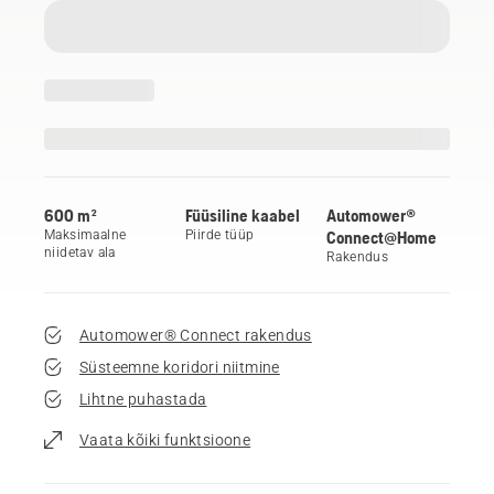
600 m²
Füüsiline kaabel
Automower®
Maksimaalne
Piirde tüüp
Connect@Home
niidetav ala
Rakendus
Automower® Connect rakendus
Süsteemne koridori niitmine
Lihtne puhastada
Vaata kõiki funktsioone