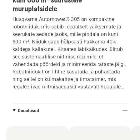
muruplatsidele
Husqvarna Automower® 305 on kompaktne
robotniiduk, mis sobib ideaalselt väiksemate ja
keerukate aedade jaoks, mille pindala on kuni
600 m². Niiduk saab hõlpsasti hakkama 40%
kaldega kallakutel. Kitsates läbikäikudes lülitub
see süstemaatilise niitmise režiimile, et
vähendada pöördeid ja minimeerida rataste jälgi.
Robotniidukit on lihtne kasutada ja puhastada
ning sellel on külmakaitse ja ilmataimer, mis
reguleerivad niitmisaegasid vastavalt hooajale
ning katkestavad niitmise ajakava härmatise
korral. See välistab asjatut murukulumist. Kasuta
rakendust Automower® Connect niiduki
Omadused
mugavaks juhtimiseks otse oma mobiiltelefonist.