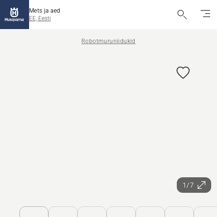
Mets ja aed
EE, Eesti
Robotmuruniidukid
1/7