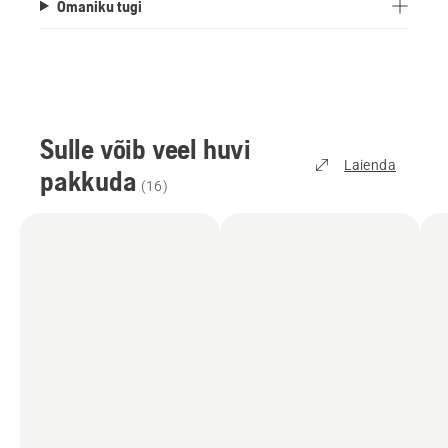
Omaniku tugi
Sulle võib veel huvi
Laienda
pakkuda
(
16
)