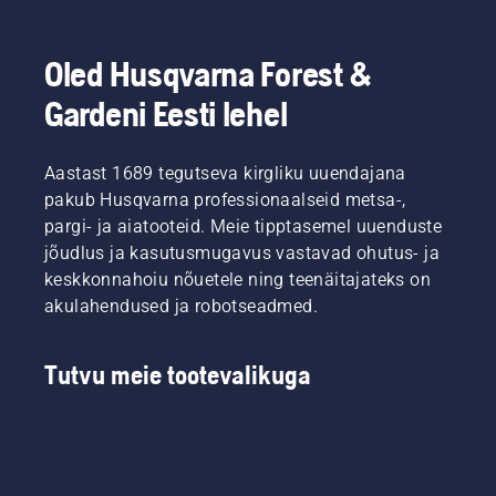
Oled Husqvarna Forest &
Gardeni Eesti lehel
Aastast 1689 tegutseva kirgliku uuendajana
pakub Husqvarna professionaalseid metsa-,
pargi- ja aiatooteid. Meie tipptasemel uuenduste
jõudlus ja kasutusmugavus vastavad ohutus- ja
keskkonnahoiu nõuetele ning teenäitajateks on
akulahendused ja robotseadmed.
Tutvu meie tootevalikuga