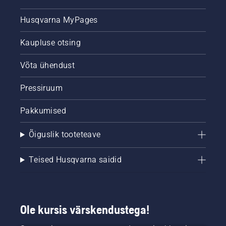
Husqvarna MyPages
Kaupluse otsing
Võta ühendust
Pressiruum
Pakkumised
Õiguslik tooteteave
Teised Husqvarna saidid
Ole kursis värskendustega!