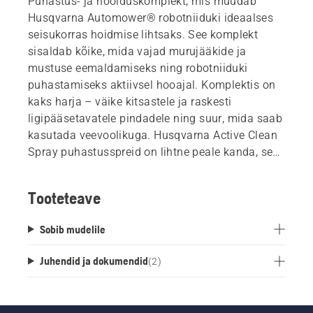
Puhastus- ja hoolduskomplekt, mis muudab
Husqvarna Automower® robotniiduki ideaalses
seisukorras hoidmise lihtsaks. See komplekt
sisaldab kõike, mida vajad murujääkide ja
mustuse eemaldamiseks ning robotniiduki
puhastamiseks aktiivsel hooajal. Komplektis on
kaks harja – väike kitsastele ja raskesti
ligipääsetavatele pindadele ning suur, mida saab
kasutada veevoolikuga. Husqvarna Active Clean
Spray puhastusspreid on lihtne peale kanda, see
eemaldab väga tõhusalt mustuse ning on nii
fosfaadivaba kui ka biolagunev. Oluliste asjade
Tooteteave
(nt tööriistade ja lõiketerade) hoiustamine ja
korrastamine muutub lihtsaks tänu karbis
Sobib mudelile
olevatele spetsiaalsetele taskutele.
Juhendid ja dokumendid
(
2
)