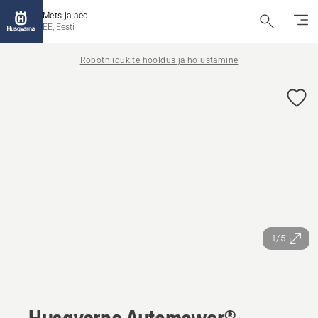
Mets ja aed
EE, Eesti
Robotniidukite hooldus ja hoiustamine
1/5
Husqvarna Automower®