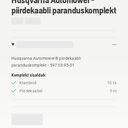
piirdekaabli paranduskomplekt
Husqvarna Automower® piirdekaabli
paranduskomplekt - 597 53 95‑01
Komplekt sisaldab:
Klambrid
10 tk
Piirdekaabel
5 m