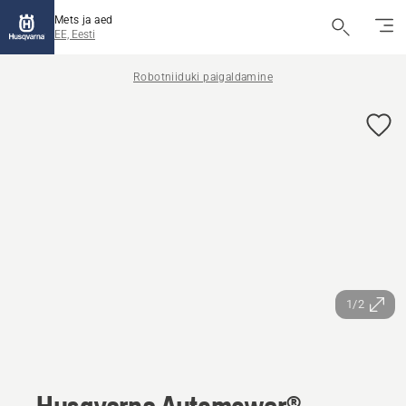
Mets ja aed
EE, Eesti
Robotniiduki paigaldamine
1/2
Husqvarna Automower®