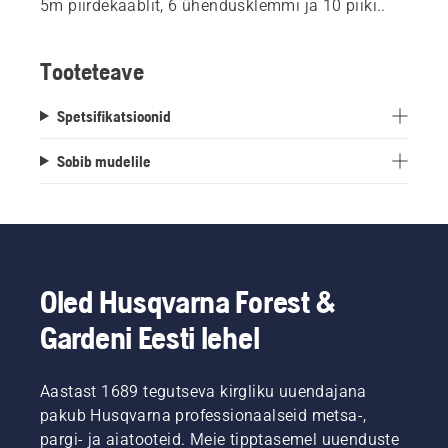
5m piirdekaablit, 6 ühendusklemmi ja 10 piiki..
Tooteteave
Spetsifikatsioonid
Sobib mudelile
Oled Husqvarna Forest &
Gardeni Eesti lehel
Aastast 1689 tegutseva kirgliku uuendajana
pakub Husqvarna professionaalseid metsa-,
pargi- ja aiatooteid. Meie tipptasemel uuenduste