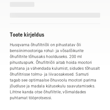
Toote kirjeldus
Husqvarna õhufiltriõli on pihustatav õli
bensiinimootoriga rohul- ja võsalõikurite
õhufiltrite tõhusaks hoolduseks. 200 ml
pihustuspurk. Õhufiltriõli aitab hoida mootori
puhtana ja vähendada kulumist, sidudes tõhusalt
õhufiltrisse tolmu- ja liivaosakesed. Samuti
tagab see optimaalse õhuvoolu mootori parima
jõudluse ja madala kütusekulu saavutamiseks.
Lihtne kanda otse õhufiltrile, võimaldades
puhtamat tööprotsessi.