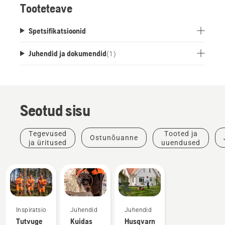
Tooteteave
Spetsifikatsioonid
Juhendid ja dokumendid
(
1
)
Seotud sisu
Tegevused
Tooted ja
Ostunõuanne
ja üritused
uuendused
Inspiratsioon
Juhendid
Juhendid
Tutvuge
Kuidas
Husqvarna