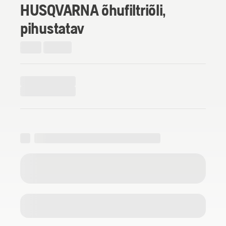
HUSQVARNA õhufiltriõli,
pihustatav