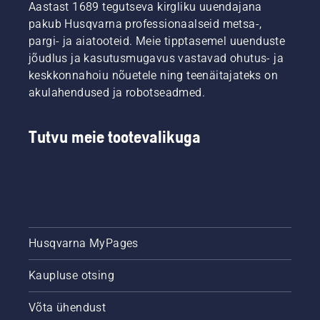
Ja
Aastast 1689 tegutseva kirgliku uuendajana
juhtplaadi
näidatud
nemad
ja keti
selles
pakub Husqvarna professionaalseid metsa-,
on meie
eluiga.
videos.
pargi- ja aiatooteid. Meie tipptasemel uuenduste
kõige
Järgige
jõudlus ja kasutusmugavus vastavad ohutus- ja
nõudlikumad
selles
keskkonnahoiu nõuetele ning teenäitajateks on
kasutajad.
lühivideos
akulahendused ja robotseadmed.
toodud
suuniseid
selle
Tutvu meie tootevalikuga
kohta,
kuidas
kontrollida
kettsae
keti
määrdesüsteemi
töökorras
olekut.
Husqvarna MyPages
Kõigepealt
kontrollige
Kaupluse otsing
õlitaset.
Käivitage
kettsaag
Võta ühendust
ja