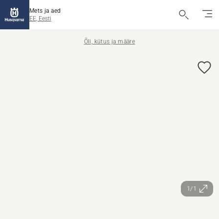
Mets ja aed
EE, Eesti
Õli, kütus ja määre
1/1