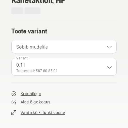
Toote variant
Sobib mudelile
Variant
0.1 l
Tootekood: 587 80 85‑01
Kroonilogo
Alati õige kogus
Vaata kõiki funktsioone