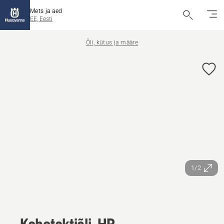
Mets ja aed
EE, Eesti
Õli, kütus ja määre
1/2
Kahetaktiõli, HP