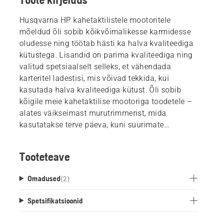
Husqvarna HP kahetaktilistele mootoritele
mõeldud õli sobib kõikvõimalikesse karmidesse
oludesse ning töötab hästi ka halva kvaliteediga
kütustega. Lisandid on parima kvaliteediga ning
valitud spetsiaalselt selleks, et vähendada
karteritel ladestisi, mis võivad tekkida, kui
kasutada halva kvaliteediga kütust. Õli sobib
kõigile meie kahetaktilise mootoriga toodetele –
alates väikseimast murutrimmerist, mida
kasutatakse terve päeva, kuni suurimate
kettsaagideni, mida kasutatakse rasketel raie- ja
laasimistöödel äärmuslikus kuumas või külmas.
Tooteteave
Omadused
(
2
)
Spetsifikatsioonid