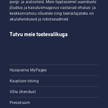
pargi- ja aiatooteid. Meie tipptasemel uuenduste
kõige
Järgige
jõudlus ja kasutusmugavus vastavad ohutus- ja
nõudlikumad
selles
keskkonnahoiu nõuetele ning teenäitajateks on
kasutajad.
lühivideos
akulahendused ja robotseadmed.
toodud
suuniseid
selle
Tutvu meie tootevalikuga
kohta,
kuidas
kontrollida
kettsae
keti
määrdesüsteemi
töökorras
olekut.
Husqvarna MyPages
Kõigepealt
kontrollige
Kaupluse otsing
õlitaset.
Käivitage
kettsaag
Võta ühendust
ja
veenduge,
Pressiruum
et