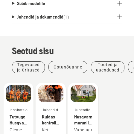
Sobib mudelile
Juhendid ja dokumendid
(
1
)
Seotud sisu
Tegevused
Tooted ja
Ostunõuanne
ja üritused
uuendused
Inspiratsioon
Juhendid
Juhendid
Tutvuge
Kuidas
Husqvarna
Husqvarna
kontrollida,
muruniiduki
H-
kas
õli
Oleme
Keti
Vahetage